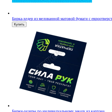
Бирка-хедер из мелованной матовой бумаги с евроотверс
Бирки-хедеры по индивидуальному заказу из картона