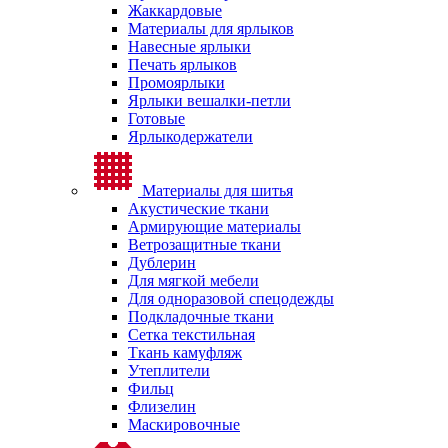
Жаккардовые
Материалы для ярлыков
Навесные ярлыки
Печать ярлыков
Промоярлыки
Ярлыки вешалки-петли
Готовые
Ярлыкодержатели
Материалы для шитья
Акустические ткани
Армирующие материалы
Ветрозащитные ткани
Дублерин
Для мягкой мебели
Для одноразовой спецодежды
Подкладочные ткани
Сетка текстильная
Ткань камуфляж
Утеплители
Фильц
Флизелин
Маскировочные