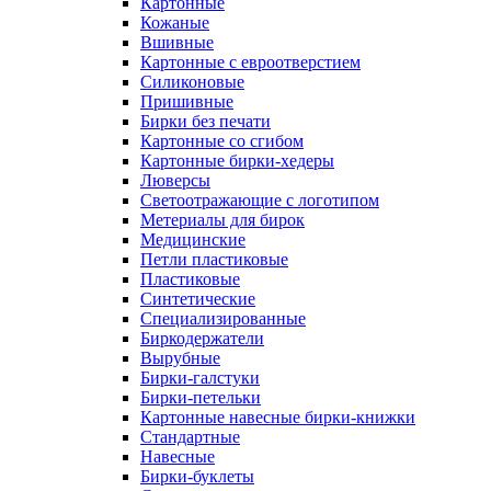
Картонные
Кожаные
Вшивные
Картонные с евроотверстием
Силиконовые
Пришивные
Бирки без печати
Картонные со сгибом
Картонные бирки-хедеры
Люверсы
Светоотражающие с логотипом
Метериалы для бирок
Медицинские
Петли пластиковые
Пластиковые
Синтетические
Специализированные
Биркодержатели
Вырубные
Бирки-галстуки
Бирки-петельки
Картонные навесные бирки-книжки
Стандартные
Навесные
Бирки-буклеты