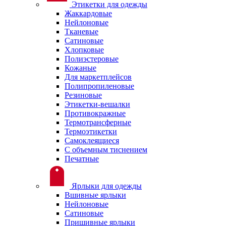
Этикетки для одежды
Жаккардовые
Нейлоновые
Тканевые
Сатиновые
Хлопковые
Полиэстеровые
Кожаные
Для маркетплейсов
Полипропиленовые
Резиновые
Этикетки-вешалки
Противокражные
Термотрансферные
Термоэтикетки
Самоклеящиеся
С объемным тиснением
Печатные
Ярлыки для одежды
Вшивные ярлыки
Нейлоновые
Сатиновые
Пришивные ярлыки