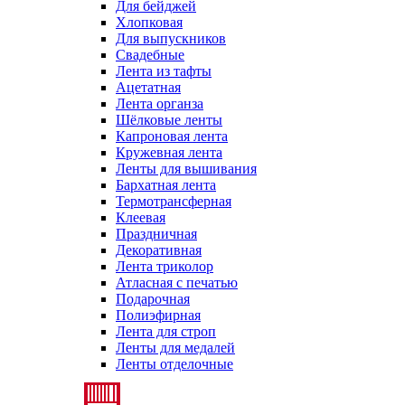
Для бейджей
Хлопковая
Для выпускников
Свадебные
Лента из тафты
Ацетатная
Лента органза
Шёлковые ленты
Капроновая лента
Кружевная лента
Ленты для вышивания
Бархатная лента
Термотрансферная
Клеевая
Праздничная
Декоративная
Лента триколор
Атласная с печатью
Подарочная
Полиэфирная
Лента для строп
Ленты для медалей
Ленты отделочные