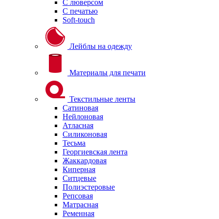
С люверсом
С печатью
Soft-touch
Лейблы на одежду
Материалы для печати
Текстильные ленты
Сатиновая
Нейлоновая
Атласная
Силиконовая
Тесьма
Георгиевская лента
Жаккардовая
Киперная
Ситцевые
Полиэстеровые
Репсовая
Матрасная
Ременная