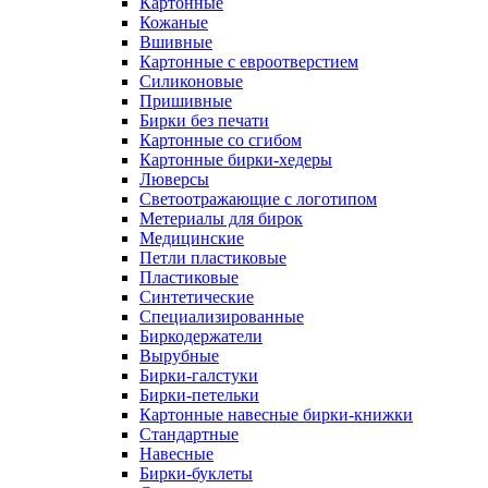
Картонные
Кожаные
Вшивные
Картонные с евроотверстием
Силиконовые
Пришивные
Бирки без печати
Картонные со сгибом
Картонные бирки-хедеры
Люверсы
Светоотражающие с логотипом
Метериалы для бирок
Медицинские
Петли пластиковые
Пластиковые
Синтетические
Специализированные
Биркодержатели
Вырубные
Бирки-галстуки
Бирки-петельки
Картонные навесные бирки-книжки
Стандартные
Навесные
Бирки-буклеты