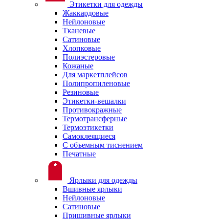
Этикетки для одежды
Жаккардовые
Нейлоновые
Тканевые
Сатиновые
Хлопковые
Полиэстеровые
Кожаные
Для маркетплейсов
Полипропиленовые
Резиновые
Этикетки-вешалки
Противокражные
Термотрансферные
Термоэтикетки
Самоклеящиеся
С объемным тиснением
Печатные
Ярлыки для одежды
Вшивные ярлыки
Нейлоновые
Сатиновые
Пришивные ярлыки