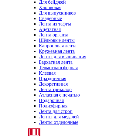
Для бейджей
Хлопковая
Для выпускников
Свадебные
Лента из тафты
Ацетатная
Лента органза
Шёлковые ленты
Капроновая лента
Кружевная лента
Ленты для вышивания
Бархатная лента
Термотрансферная
Клеевая
Праздничная
Декоративная
Лента триколор
Атласная с печатью
Подарочная
Полиэфирная
Лента для строп
Ленты для медалей
Ленты отделочные