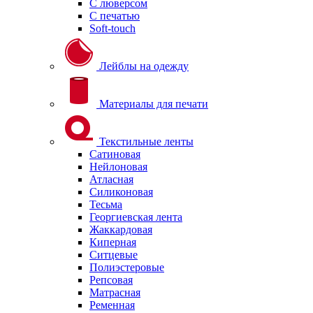
С люверсом
С печатью
Soft-touch
Лейблы на одежду
Материалы для печати
Текстильные ленты
Сатиновая
Нейлоновая
Атласная
Силиконовая
Тесьма
Георгиевская лента
Жаккардовая
Киперная
Ситцевые
Полиэстеровые
Репсовая
Матрасная
Ременная