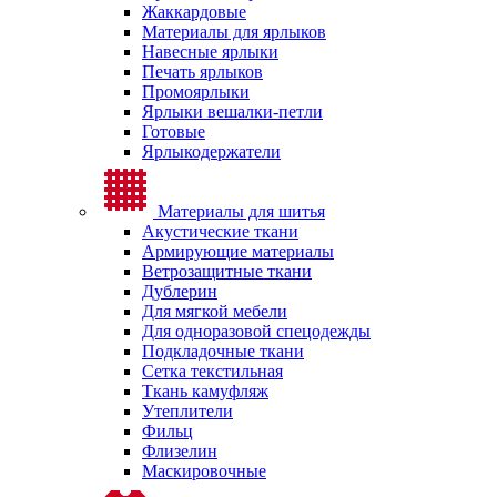
Жаккардовые
Материалы для ярлыков
Навесные ярлыки
Печать ярлыков
Промоярлыки
Ярлыки вешалки-петли
Готовые
Ярлыкодержатели
Материалы для шитья
Акустические ткани
Армирующие материалы
Ветрозащитные ткани
Дублерин
Для мягкой мебели
Для одноразовой спецодежды
Подкладочные ткани
Сетка текстильная
Ткань камуфляж
Утеплители
Фильц
Флизелин
Маскировочные