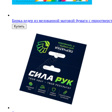
Бирка-хедер из мелованной матовой бумаги с евроотверс