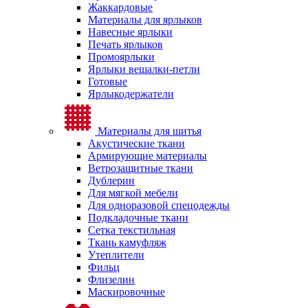
Жаккардовые
Материалы для ярлыков
Навесные ярлыки
Печать ярлыков
Промоярлыки
Ярлыки вешалки-петли
Готовые
Ярлыкодержатели
Материалы для шитья
Акустические ткани
Армирующие материалы
Ветрозащитные ткани
Дублерин
Для мягкой мебели
Для одноразовой спецодежды
Подкладочные ткани
Сетка текстильная
Ткань камуфляж
Утеплители
Фильц
Флизелин
Маскировочные