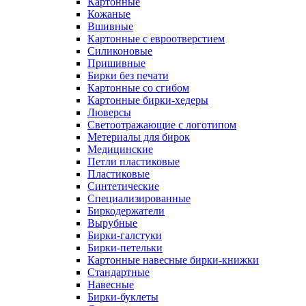
Картонные
Кожаные
Вшивные
Картонные с евроотверстием
Силиконовые
Пришивные
Бирки без печати
Картонные со сгибом
Картонные бирки-хедеры
Люверсы
Светоотражающие с логотипом
Метериалы для бирок
Медицинские
Петли пластиковые
Пластиковые
Синтетические
Специализированные
Биркодержатели
Вырубные
Бирки-галстуки
Бирки-петельки
Картонные навесные бирки-книжки
Стандартные
Навесные
Бирки-буклеты