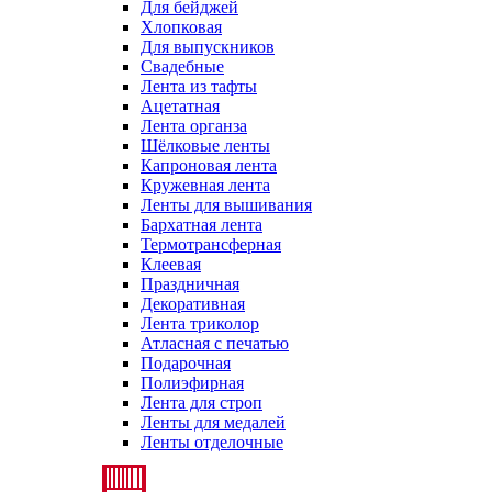
Для бейджей
Хлопковая
Для выпускников
Свадебные
Лента из тафты
Ацетатная
Лента органза
Шёлковые ленты
Капроновая лента
Кружевная лента
Ленты для вышивания
Бархатная лента
Термотрансферная
Клеевая
Праздничная
Декоративная
Лента триколор
Атласная с печатью
Подарочная
Полиэфирная
Лента для строп
Ленты для медалей
Ленты отделочные