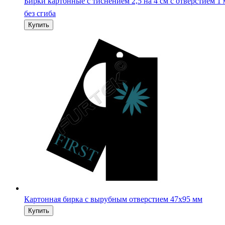
Бирки картонные с тиснением 2,5 на 4 см с отверстием 1
без сгиба
Картонная бирка с вырубным отверстием 47х95 мм