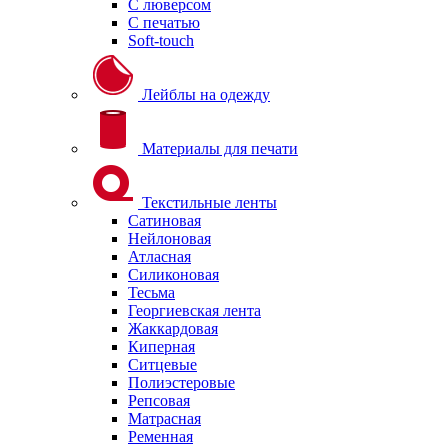
С люверсом
С печатью
Soft-touch
Лейблы на одежду
Материалы для печати
Текстильные ленты
Сатиновая
Нейлоновая
Атласная
Силиконовая
Тесьма
Георгиевская лента
Жаккардовая
Киперная
Ситцевые
Полиэстеровые
Репсовая
Матрасная
Ременная