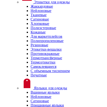
Этикетки для одежды
Жаккардовые
Нейлоновые
Тканевые
Сатиновые
Хлопковые
Полиэстеровые
Кожаные
Для маркетплейсов
Полипропиленовые
Резиновые
Этикетки-вешалки
Противокражные
Термотрансферные
Термоэтикетки
Самоклеящиеся
С объемным тиснением
Печатные
Ярлыки для одежды
Вшивные ярлыки
Нейлоновые
Сатиновые
Пришивные ярлыки