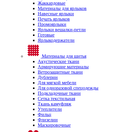
Жаккардовые
Материалы для ярлыков
Навесные ярлыки
Печать ярлыков
Промоярлыки
Ярлыки вешалки-петли
Готовые
Ярлыкодержатели
Материалы для шитья
Акустические ткани
Армирующие материалы
Ветрозащитные ткани
Дублерин
Для мягкой мебели
Для одноразовой спецодежды
Подкладочные ткани
Сетка текстильная
Ткань камуфляж
Утеплители
Фильц
Флизелин
Маскировочные