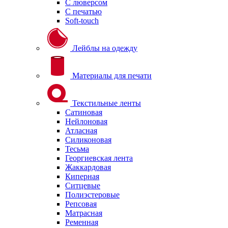
С люверсом
С печатью
Soft-touch
Лейблы на одежду
Материалы для печати
Текстильные ленты
Сатиновая
Нейлоновая
Атласная
Силиконовая
Тесьма
Георгиевская лента
Жаккардовая
Киперная
Ситцевые
Полиэстеровые
Репсовая
Матрасная
Ременная