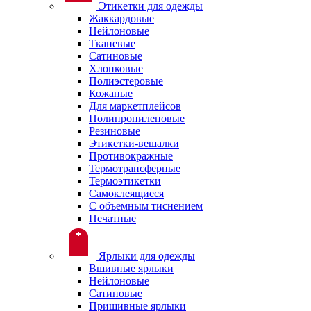
Этикетки для одежды
Жаккардовые
Нейлоновые
Тканевые
Сатиновые
Хлопковые
Полиэстеровые
Кожаные
Для маркетплейсов
Полипропиленовые
Резиновые
Этикетки-вешалки
Противокражные
Термотрансферные
Термоэтикетки
Самоклеящиеся
С объемным тиснением
Печатные
Ярлыки для одежды
Вшивные ярлыки
Нейлоновые
Сатиновые
Пришивные ярлыки