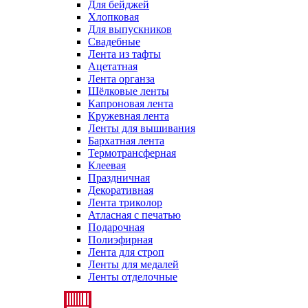
Для бейджей
Хлопковая
Для выпускников
Свадебные
Лента из тафты
Ацетатная
Лента органза
Шёлковые ленты
Капроновая лента
Кружевная лента
Ленты для вышивания
Бархатная лента
Термотрансферная
Клеевая
Праздничная
Декоративная
Лента триколор
Атласная с печатью
Подарочная
Полиэфирная
Лента для строп
Ленты для медалей
Ленты отделочные