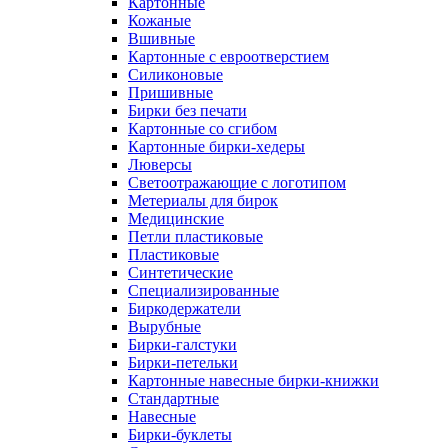
Картонные
Кожаные
Вшивные
Картонные с евроотверстием
Силиконовые
Пришивные
Бирки без печати
Картонные со сгибом
Картонные бирки-хедеры
Люверсы
Светоотражающие с логотипом
Метериалы для бирок
Медицинские
Петли пластиковые
Пластиковые
Синтетические
Специализированные
Биркодержатели
Вырубные
Бирки-галстуки
Бирки-петельки
Картонные навесные бирки-книжки
Стандартные
Навесные
Бирки-буклеты