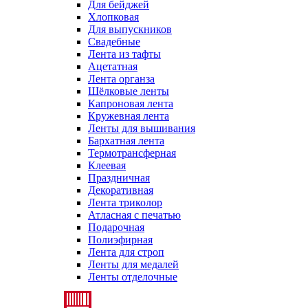
Для бейджей
Хлопковая
Для выпускников
Свадебные
Лента из тафты
Ацетатная
Лента органза
Шёлковые ленты
Капроновая лента
Кружевная лента
Ленты для вышивания
Бархатная лента
Термотрансферная
Клеевая
Праздничная
Декоративная
Лента триколор
Атласная с печатью
Подарочная
Полиэфирная
Лента для строп
Ленты для медалей
Ленты отделочные