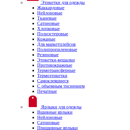
Этикетки для одежды
Жаккардовые
Нейлоновые
Тканевые
Сатиновые
Хлопковые
Полиэстеровые
Кожаные
Для маркетплейсов
Полипропиленовые
Резиновые
Этикетки-вешалки
Противокражные
Термотрансферные
Термоэтикетки
Самоклеящиеся
С объемным тиснением
Печатные
Ярлыки для одежды
Вшивные ярлыки
Нейлоновые
Сатиновые
Пришивные ярлыки