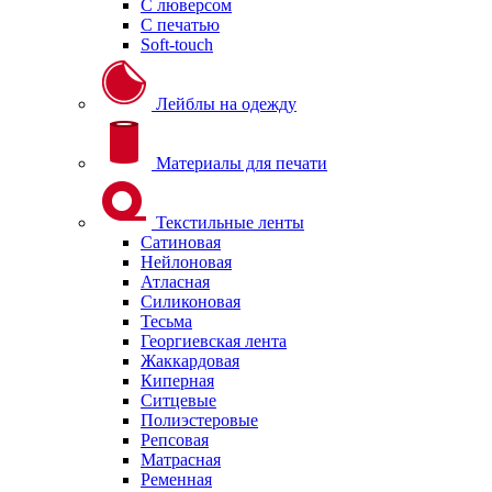
С люверсом
С печатью
Soft-touch
Лейблы на одежду
Материалы для печати
Текстильные ленты
Сатиновая
Нейлоновая
Атласная
Силиконовая
Тесьма
Георгиевская лента
Жаккардовая
Киперная
Ситцевые
Полиэстеровые
Репсовая
Матрасная
Ременная