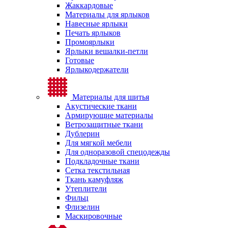
Жаккардовые
Материалы для ярлыков
Навесные ярлыки
Печать ярлыков
Промоярлыки
Ярлыки вешалки-петли
Готовые
Ярлыкодержатели
Материалы для шитья
Акустические ткани
Армирующие материалы
Ветрозащитные ткани
Дублерин
Для мягкой мебели
Для одноразовой спецодежды
Подкладочные ткани
Сетка текстильная
Ткань камуфляж
Утеплители
Фильц
Флизелин
Маскировочные