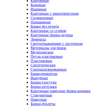
Картонные
Кожаные
Вшивные
Картонные с евроотверстием
Силиконовые
Пришивные
Бирки без печати
Картонные со сгибом
Картонные бирки-хедеры
Люверсы
Светоотражающие с логотипом
Метериалы для бирок
Медицинские
Петли пластиковые
Пластиковые
Синтетические
Специализированные
Биркодержатели
Вырубные
Бирки-галстуки
Бирки-петельки
Картонные навесные бирки-книжки
Стандартные
Навесные
Бирки-буклеты