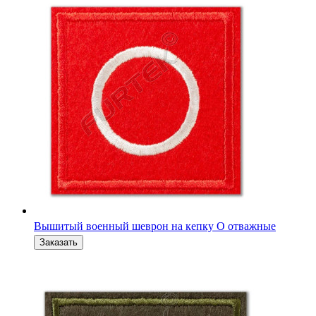
Вышитый военный шеврон-флажок V полевой 6 x 4 см