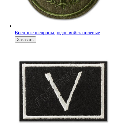
Вышитый военный шеврон-флажок V