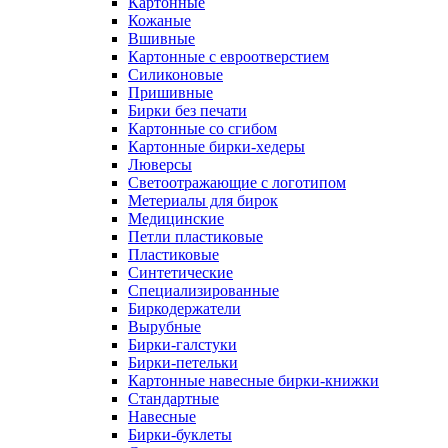
Картонные
Кожаные
Вшивные
Картонные с евроотверстием
Силиконовые
Пришивные
Бирки без печати
Картонные со сгибом
Картонные бирки-хедеры
Люверсы
Светоотражающие с логотипом
Метериалы для бирок
Медицинские
Петли пластиковые
Пластиковые
Синтетические
Специализированные
Биркодержатели
Вырубные
Бирки-галстуки
Бирки-петельки
Картонные навесные бирки-книжки
Стандартные
Навесные
Бирки-буклеты