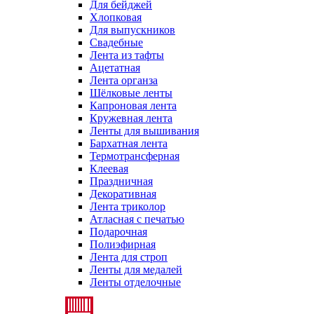
Для бейджей
Хлопковая
Для выпускников
Свадебные
Лента из тафты
Ацетатная
Лента органза
Шёлковые ленты
Капроновая лента
Кружевная лента
Ленты для вышивания
Бархатная лента
Термотрансферная
Клеевая
Праздничная
Декоративная
Лента триколор
Атласная с печатью
Подарочная
Полиэфирная
Лента для строп
Ленты для медалей
Ленты отделочные