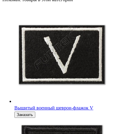
Вышитый военный шеврон-флажок Z за победу