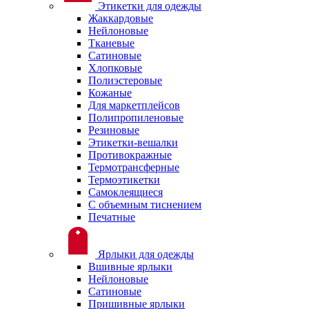
Этикетки для одежды
Жаккардовые
Нейлоновые
Тканевые
Сатиновые
Хлопковые
Полиэстеровые
Кожаные
Для маркетплейсов
Полипропиленовые
Резиновые
Этикетки-вешалки
Противокражные
Термотрансферные
Термоэтикетки
Самоклеящиеся
С объемным тиснением
Печатные
Ярлыки для одежды
Вшивные ярлыки
Нейлоновые
Сатиновые
Пришивные ярлыки