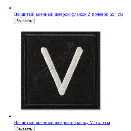
Вышитый военный шеврон на кепку V 6 x 6 см
Именная нашивка ВС РФ офисная