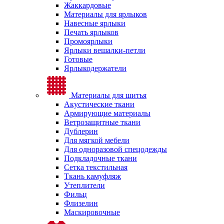
Жаккардовые
Материалы для ярлыков
Навесные ярлыки
Печать ярлыков
Промоярлыки
Ярлыки вешалки-петли
Готовые
Ярлыкодержатели
Материалы для шитья
Акустические ткани
Армирующие материалы
Ветрозащитные ткани
Дублерин
Для мягкой мебели
Для одноразовой спецодежды
Подкладочные ткани
Сетка текстильная
Ткань камуфляж
Утеплители
Фильц
Флизелин
Маскировочные