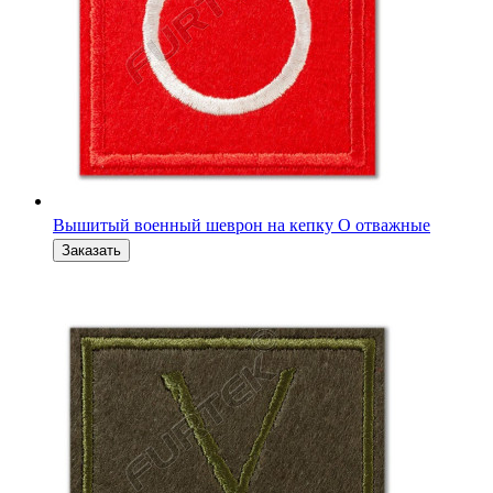
Вышитый военный шеврон-флажок V полевой 6 x 4 см