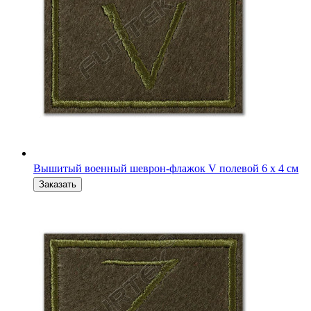
Вышитый военный шеврон-флажок Z полевой 6х4 см