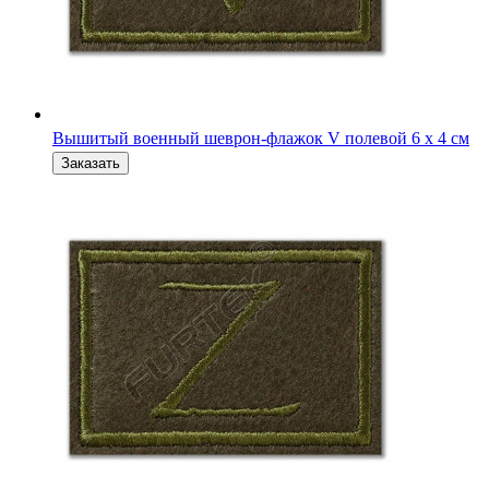
Вышитый военный шеврон-флажок Z полевой 6х4 см