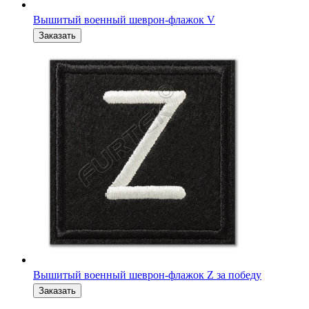
Вышитый военный шеврон-флажок Z за победу
Вышитый военный шеврон на кепку О отважные