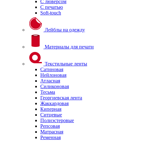
С люверсом
С печатью
Soft-touch
Лейблы на одежду
Материалы для печати
Текстильные ленты
Сатиновая
Нейлоновая
Атласная
Силиконовая
Тесьма
Георгиевская лента
Жаккардовая
Киперная
Ситцевые
Полиэстеровые
Репсовая
Матрасная
Ременная