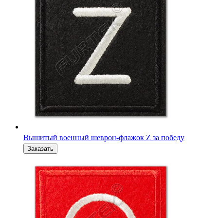
Вышитый военный шеврон на кепку О отважные