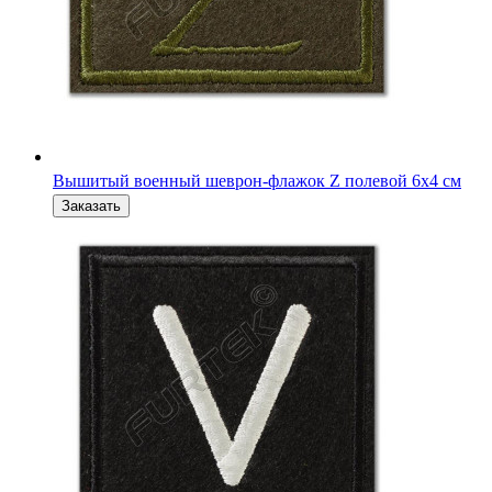
Вышитый военный шеврон на кепку V 6 x 6 см