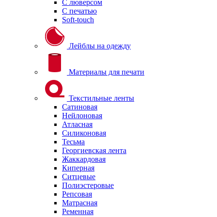
С люверсом
С печатью
Soft-touch
Лейблы на одежду
Материалы для печати
Текстильные ленты
Сатиновая
Нейлоновая
Атласная
Силиконовая
Тесьма
Георгиевская лента
Жаккардовая
Киперная
Ситцевые
Полиэстеровые
Репсовая
Матрасная
Ременная