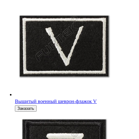
Вышитый военный шеврон-флажок Z за победу