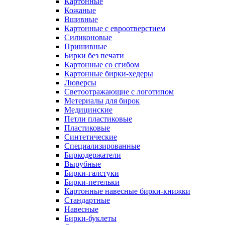
Картонные
Кожаные
Вшивные
Картонные с евроотверстием
Силиконовые
Пришивные
Бирки без печати
Картонные со сгибом
Картонные бирки-хедеры
Люверсы
Светоотражающие с логотипом
Метериалы для бирок
Медицинские
Петли пластиковые
Пластиковые
Синтетические
Специализированные
Биркодержатели
Вырубные
Бирки-галстуки
Бирки-петельки
Картонные навесные бирки-книжки
Стандартные
Навесные
Бирки-буклеты