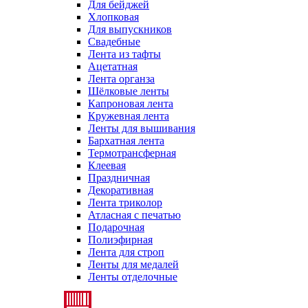
Для бейджей
Хлопковая
Для выпускников
Свадебные
Лента из тафты
Ацетатная
Лента органза
Шёлковые ленты
Капроновая лента
Кружевная лента
Ленты для вышивания
Бархатная лента
Термотрансферная
Клеевая
Праздничная
Декоративная
Лента триколор
Атласная с печатью
Подарочная
Полиэфирная
Лента для строп
Ленты для медалей
Ленты отделочные