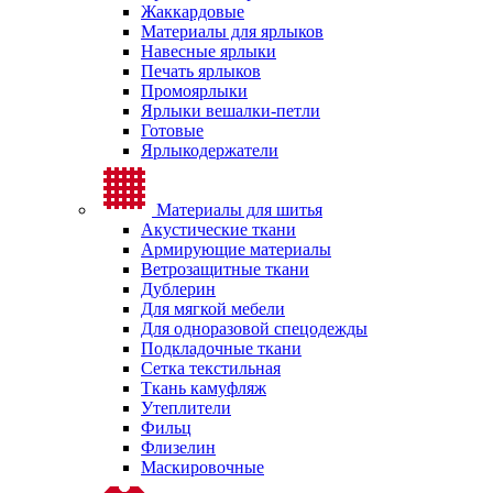
Жаккардовые
Материалы для ярлыков
Навесные ярлыки
Печать ярлыков
Промоярлыки
Ярлыки вешалки-петли
Готовые
Ярлыкодержатели
Материалы для шитья
Акустические ткани
Армирующие материалы
Ветрозащитные ткани
Дублерин
Для мягкой мебели
Для одноразовой спецодежды
Подкладочные ткани
Сетка текстильная
Ткань камуфляж
Утеплители
Фильц
Флизелин
Маскировочные