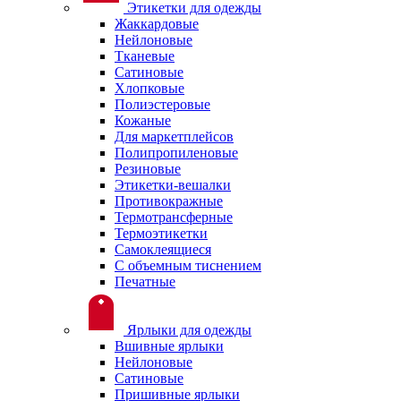
Этикетки для одежды
Жаккардовые
Нейлоновые
Тканевые
Сатиновые
Хлопковые
Полиэстеровые
Кожаные
Для маркетплейсов
Полипропиленовые
Резиновые
Этикетки-вешалки
Противокражные
Термотрансферные
Термоэтикетки
Самоклеящиеся
С объемным тиснением
Печатные
Ярлыки для одежды
Вшивные ярлыки
Нейлоновые
Сатиновые
Пришивные ярлыки