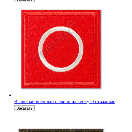
Вышитый военный шеврон-флажок V полевой 6 x 4 см