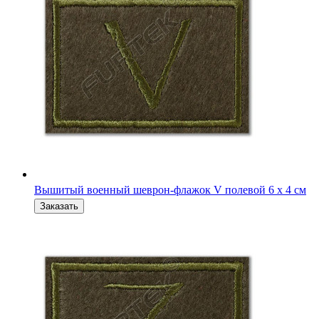
Вышитый военный шеврон-флажок Z полевой 6х4 см