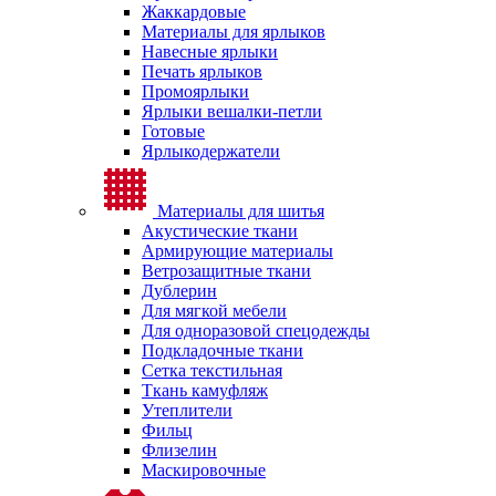
Жаккардовые
Материалы для ярлыков
Навесные ярлыки
Печать ярлыков
Промоярлыки
Ярлыки вешалки-петли
Готовые
Ярлыкодержатели
Материалы для шитья
Акустические ткани
Армирующие материалы
Ветрозащитные ткани
Дублерин
Для мягкой мебели
Для одноразовой спецодежды
Подкладочные ткани
Сетка текстильная
Ткань камуфляж
Утеплители
Фильц
Флизелин
Маскировочные