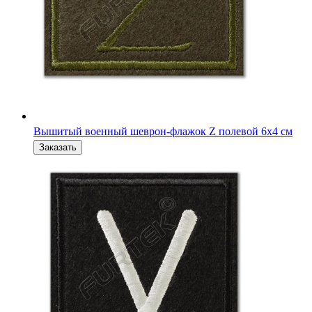
Вышитый военный шеврон на кепку V 6 x 6 см