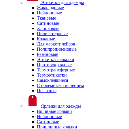
Этикетки для одежды
Жаккардовые
Нейлоновые
Тканевые
Сатиновые
Хлопковые
Полиэстеровые
Кожаные
Для маркетплейсов
Полипропиленовые
Резиновые
Этикетки-вешалки
Противокражные
Термотрансферные
Термоэтикетки
Самоклеящиеся
С объемным тиснением
Печатные
Ярлыки для одежды
Вшивные ярлыки
Нейлоновые
Сатиновые
Пришивные ярлыки