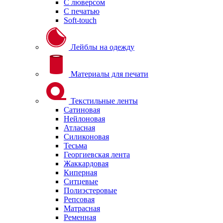
С люверсом
С печатью
Soft-touch
Лейблы на одежду
Материалы для печати
Текстильные ленты
Сатиновая
Нейлоновая
Атласная
Силиконовая
Тесьма
Георгиевская лента
Жаккардовая
Киперная
Ситцевые
Полиэстеровые
Репсовая
Матрасная
Ременная