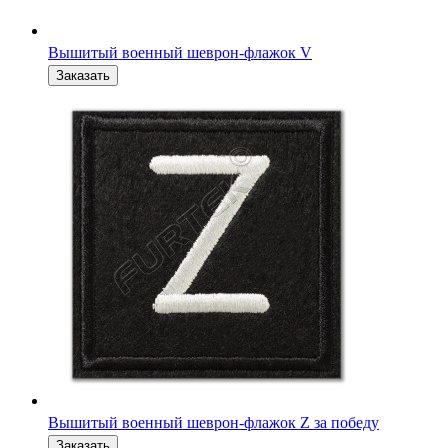
Вышитый военный шеврон-флажок Z за победу
Вышитый военный шеврон на кепку О отважные