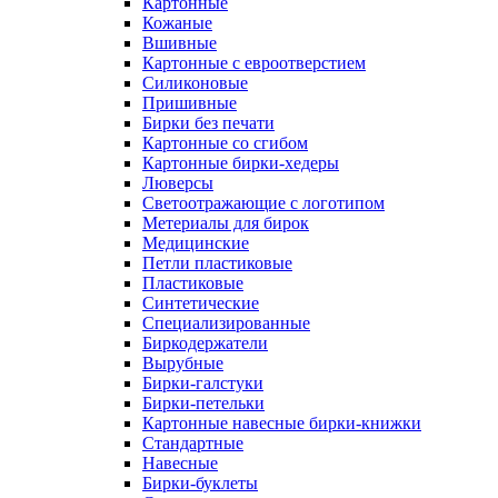
Картонные
Кожаные
Вшивные
Картонные с евроотверстием
Силиконовые
Пришивные
Бирки без печати
Картонные со сгибом
Картонные бирки-хедеры
Люверсы
Светоотражающие с логотипом
Метериалы для бирок
Медицинские
Петли пластиковые
Пластиковые
Синтетические
Специализированные
Биркодержатели
Вырубные
Бирки-галстуки
Бирки-петельки
Картонные навесные бирки-книжки
Стандартные
Навесные
Бирки-буклеты