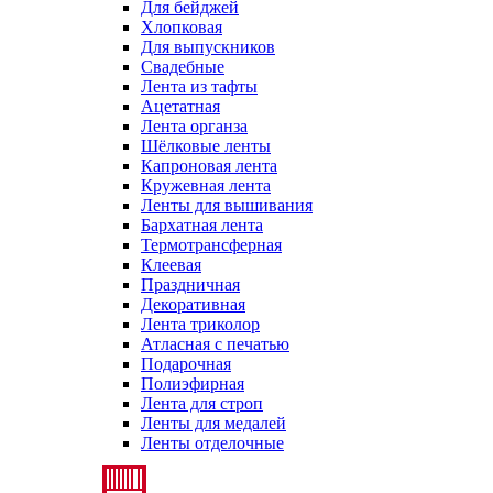
Для бейджей
Хлопковая
Для выпускников
Свадебные
Лента из тафты
Ацетатная
Лента органза
Шёлковые ленты
Капроновая лента
Кружевная лента
Ленты для вышивания
Бархатная лента
Термотрансферная
Клеевая
Праздничная
Декоративная
Лента триколор
Атласная с печатью
Подарочная
Полиэфирная
Лента для строп
Ленты для медалей
Ленты отделочные