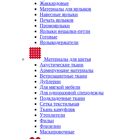
Жаккардовые
Материалы для ярлыков
Навесные ярлыки
Печать ярлыков
Промоярлыки
Ярлыки вешалки-петли
Готовые
Ярлыкодержатели
Материалы для шитья
Акустические ткани
Армирующие материалы
Ветрозащитные ткани
Дублерин
Для мягкой мебели
Для одноразовой спецодежды
Подкладочные ткани
Сетка текстильная
Ткань камуфляж
Утеплители
Фильц
Флизелин
Маскировочные