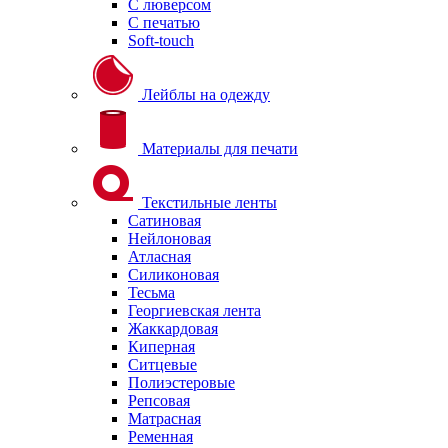
С люверсом
С печатью
Soft-touch
Лейблы на одежду
Материалы для печати
Текстильные ленты
Сатиновая
Нейлоновая
Атласная
Силиконовая
Тесьма
Георгиевская лента
Жаккардовая
Киперная
Ситцевые
Полиэстеровые
Репсовая
Матрасная
Ременная