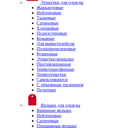
Этикетки для одежды
Жаккардовые
Нейлоновые
Тканевые
Сатиновые
Хлопковые
Полиэстеровые
Кожаные
Для маркетплейсов
Полипропиленовые
Резиновые
Этикетки-вешалки
Противокражные
Термотрансферные
Термоэтикетки
Самоклеящиеся
С объемным тиснением
Печатные
Ярлыки для одежды
Вшивные ярлыки
Нейлоновые
Сатиновые
Пришивные ярлыки