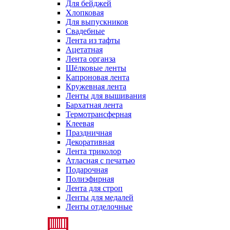
Для бейджей
Хлопковая
Для выпускников
Свадебные
Лента из тафты
Ацетатная
Лента органза
Шёлковые ленты
Капроновая лента
Кружевная лента
Ленты для вышивания
Бархатная лента
Термотрансферная
Клеевая
Праздничная
Декоративная
Лента триколор
Атласная с печатью
Подарочная
Полиэфирная
Лента для строп
Ленты для медалей
Ленты отделочные