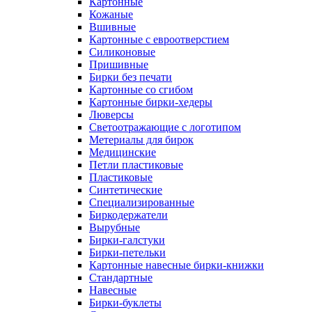
Картонные
Кожаные
Вшивные
Картонные с евроотверстием
Силиконовые
Пришивные
Бирки без печати
Картонные со сгибом
Картонные бирки-хедеры
Люверсы
Светоотражающие с логотипом
Метериалы для бирок
Медицинские
Петли пластиковые
Пластиковые
Синтетические
Специализированные
Биркодержатели
Вырубные
Бирки-галстуки
Бирки-петельки
Картонные навесные бирки-книжки
Стандартные
Навесные
Бирки-буклеты