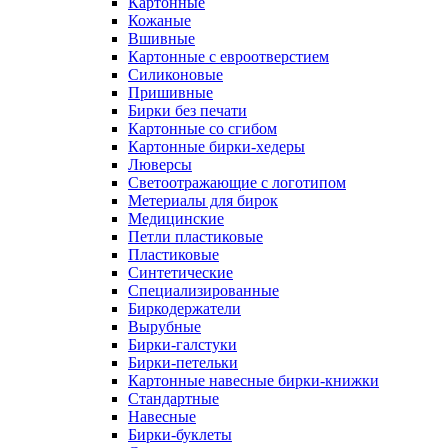
Картонные
Кожаные
Вшивные
Картонные с евроотверстием
Силиконовые
Пришивные
Бирки без печати
Картонные со сгибом
Картонные бирки-хедеры
Люверсы
Светоотражающие с логотипом
Метериалы для бирок
Медицинские
Петли пластиковые
Пластиковые
Синтетические
Специализированные
Биркодержатели
Вырубные
Бирки-галстуки
Бирки-петельки
Картонные навесные бирки-книжки
Стандартные
Навесные
Бирки-буклеты