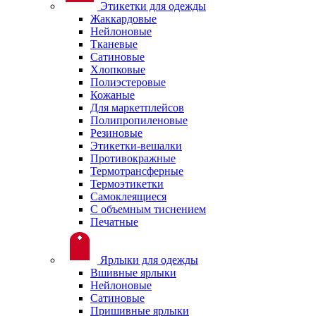
Этикетки для одежды
Жаккардовые
Нейлоновые
Тканевые
Сатиновые
Хлопковые
Полиэстеровые
Кожаные
Для маркетплейсов
Полипропиленовые
Резиновые
Этикетки-вешалки
Противокражные
Термотрансферные
Термоэтикетки
Самоклеящиеся
С объемным тиснением
Печатные
Ярлыки для одежды
Вшивные ярлыки
Нейлоновые
Сатиновые
Пришивные ярлыки