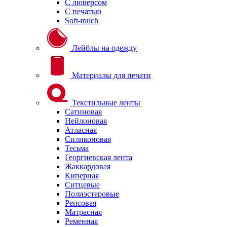
С люверсом
С печатью
Soft-touch
Лейблы на одежду
Материалы для печати
Текстильные ленты
Сатиновая
Нейлоновая
Атласная
Силиконовая
Тесьма
Георгиевская лента
Жаккардовая
Киперная
Ситцевые
Полиэстеровые
Репсовая
Матрасная
Ременная