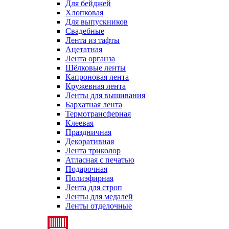
Для бейджей
Хлопковая
Для выпускников
Свадебные
Лента из тафты
Ацетатная
Лента органза
Шёлковые ленты
Капроновая лента
Кружевная лента
Ленты для вышивания
Бархатная лента
Термотрансферная
Клеевая
Праздничная
Декоративная
Лента триколор
Атласная с печатью
Подарочная
Полиэфирная
Лента для строп
Ленты для медалей
Ленты отделочные