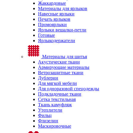
Жаккардовые
Материалы для ярлыков
Навесные ярлыки
Печать ярлыков
Промоярлыки
Ярлыки вешалки-петли
Готовые
Ярлыкодержатели
Материалы для шитья
Акустические ткани
Армирующие материалы
Ветрозащитные ткани
Дублерин
Для мягкой мебели
Для одноразовой спецодежды
Подкладочные ткани
Сетка текстильная
Ткань камуфляж
Утеплители
Фильц
Флизелин
Маскировочные