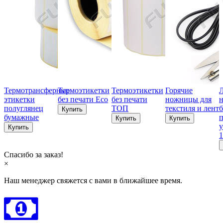
Термотрансферные
Термоэтикетки
Термоэтикетки
Горячие
этикетки
без печати Eco
без печати
ножницы для
н
полуглянец
ТОП
текстиля и лент
б
бумажные
п
у
1
Спасибо за заказ!
×
Наш менеджер свяжется с вами в ближайшее время.