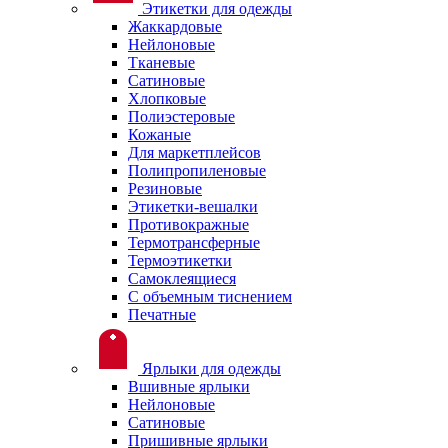
Этикетки для одежды
Жаккардовые
Нейлоновые
Тканевые
Сатиновые
Хлопковые
Полиэстеровые
Кожаные
Для маркетплейсов
Полипропиленовые
Резиновые
Этикетки-вешалки
Противокражные
Термотрансферные
Термоэтикетки
Самоклеящиеся
С объемным тиснением
Печатные
Ярлыки для одежды
Вшивные ярлыки
Нейлоновые
Сатиновые
Пришивные ярлыки