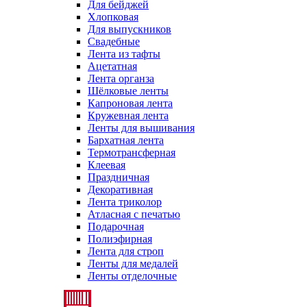
Для бейджей
Хлопковая
Для выпускников
Свадебные
Лента из тафты
Ацетатная
Лента органза
Шёлковые ленты
Капроновая лента
Кружевная лента
Ленты для вышивания
Бархатная лента
Термотрансферная
Клеевая
Праздничная
Декоративная
Лента триколор
Атласная с печатью
Подарочная
Полиэфирная
Лента для строп
Ленты для медалей
Ленты отделочные