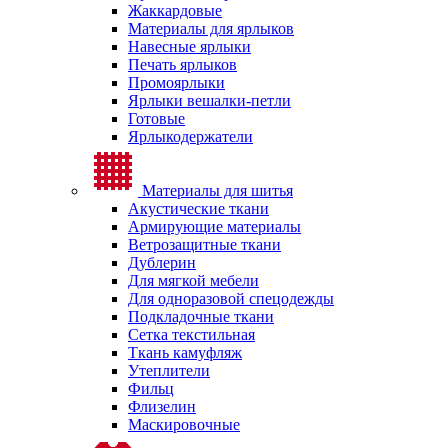
Жаккардовые
Материалы для ярлыков
Навесные ярлыки
Печать ярлыков
Промоярлыки
Ярлыки вешалки-петли
Готовые
Ярлыкодержатели
Материалы для шитья
Акустические ткани
Армирующие материалы
Ветрозащитные ткани
Дублерин
Для мягкой мебели
Для одноразовой спецодежды
Подкладочные ткани
Сетка текстильная
Ткань камуфляж
Утеплители
Фильц
Флизелин
Маскировочные