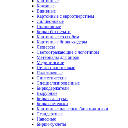
Картонные
Кожаные
Вшивные
Картонные с евроотверстием
Силиконовые
Пришивные
Бирки без печати
Картонные со сгибом
Картонные бирки-хедеры
Люверсы
Светоотражающие с логотипом
Метериалы для бирок
Медицинские
Петли пластиковые
Пластиковые
Синтетические
Специализированные
Биркодержатели
Вырубные
Бирки-галстуки
Бирки-петельки
Картонные навесные бирки-книжки
Стандартные
Навесные
Бирки-буклеты