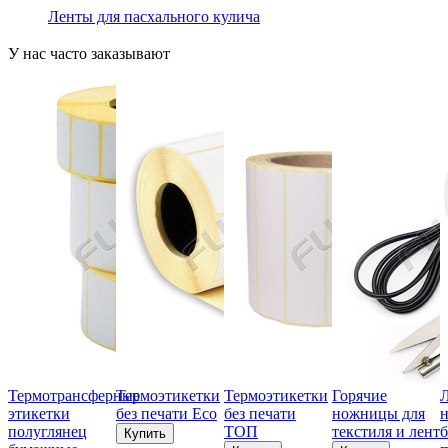
Ленты для пасхального кулича
У нас часто заказывают
Термотрансферные
Термоэтикетки
Термоэтикетки
Горячие
этикетки
без печати Eco
без печати
ножницы для
н
полуглянец
ТОП
текстиля и лент
б