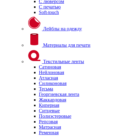
С люверсом
С печатью
Soft-touch
Лейблы на одежду
Материалы для печати
Текстильные ленты
Сатиновая
Нейлоновая
Атласная
Силиконовая
Тесьма
Георгиевская лента
Жаккардовая
Киперная
Ситцевые
Полиэстеровые
Репсовая
Матрасная
Ременная