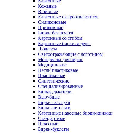
Картонные
Кожаные
Вшивные
Картонные с евроотверстием
Силиконовые
Пришивные
Бирки без печати
Картонные со сгибом
Картонные бирки-хедеры
Люверсы
Светоотражающие с логотипом
Метериалы для бирок
Медицинские
Петли пластиковые
Пластиковые
Синтетические
Специализированные
Биркодержатели
Вырубные
Бирки-галстуки
Бирки-петельки
Картонные навесные бирки-книжки
Стандартные
Навесные
Бирки-буклеты