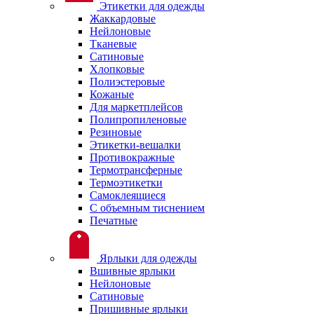
Этикетки для одежды
Жаккардовые
Нейлоновые
Тканевые
Сатиновые
Хлопковые
Полиэстеровые
Кожаные
Для маркетплейсов
Полипропиленовые
Резиновые
Этикетки-вешалки
Противокражные
Термотрансферные
Термоэтикетки
Самоклеящиеся
С объемным тиснением
Печатные
Ярлыки для одежды
Вшивные ярлыки
Нейлоновые
Сатиновые
Пришивные ярлыки