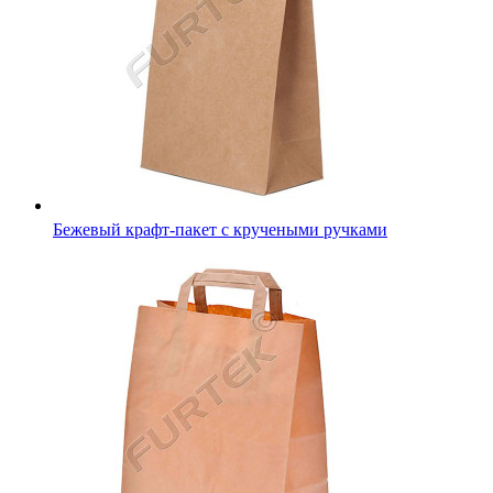
Бежевый крафт-пакет с кручеными ручками