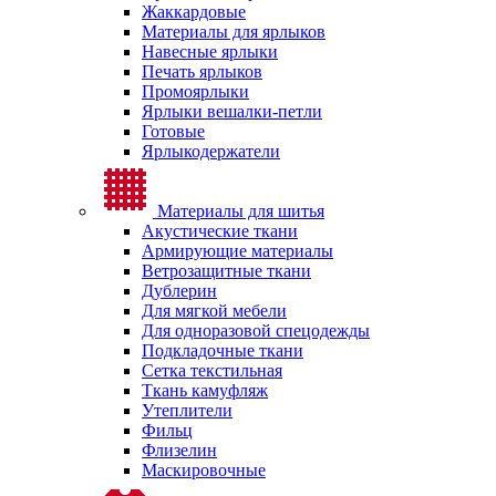
Жаккардовые
Материалы для ярлыков
Навесные ярлыки
Печать ярлыков
Промоярлыки
Ярлыки вешалки-петли
Готовые
Ярлыкодержатели
Материалы для шитья
Акустические ткани
Армирующие материалы
Ветрозащитные ткани
Дублерин
Для мягкой мебели
Для одноразовой спецодежды
Подкладочные ткани
Сетка текстильная
Ткань камуфляж
Утеплители
Фильц
Флизелин
Маскировочные