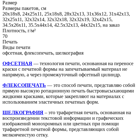
Размер
Размеры пакетов, см
20х18х8, 24х25х11, 25х18х8, 28х32х13, 31х36х12, 31х42х13,
32х25х11, 32х32х14, 32х32х18, 32х32х19, 32х42х15,
34.5х26х11, 35.5х44х14, 42.5х32х13, 44х32х15, на заказ
Плотность, г/м²
70
Печать
Виды печати
офсетная, флексопечать, шелкография
ОФСЕТНАЯ
— технология печати, основанная на переносе
краски с печатной формы на запечатываемый материал не
напрямую, а через промежуточный офсетный цилиндр.
ФЛЕКСОПЕЧАТЬ
— это способ печати, представляю собой
прямую высокую ротационную печать быстровысыхающими
жидкими красками, которые закрепляют на материалах с
использованием эластичных печатных форм.
ШЕЛКОГРАФИЯ
– это трафаретная печать, основанная на
воспроизведении текстовой информации и графических
изображений монохромных или цветных при помощи
трафаретной печатной формы, представляющих собой
мелкоячеистую сетку.