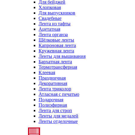
Для бейджей
Хлопковая
Для выпускников
Свадебные
Лента из тафты
Ацетатная
Лента органза
Шёлковые ленты
Капроновая лента
Кружевная лента
Ленты для вышивания
Бархатная лента
Термотрансферная
Клеевая
Праздничная
Декоративная
Лента триколор
Атласная с печатью
Подарочная
Полиэфирная
Лента для строп
Ленты для медалей
Ленты отделочные