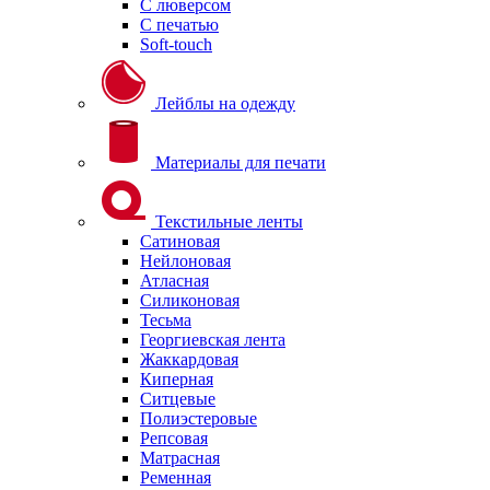
С люверсом
С печатью
Soft-touch
Лейблы на одежду
Материалы для печати
Текстильные ленты
Сатиновая
Нейлоновая
Атласная
Силиконовая
Тесьма
Георгиевская лента
Жаккардовая
Киперная
Ситцевые
Полиэстеровые
Репсовая
Матрасная
Ременная