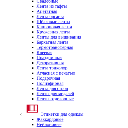
Свадебные
Лента из тафты
Ацетатная
Лента органза
Шёлковые ленты
Капроновая лента
Кружевная лента
Ленты для вышивания
Бархатная лента
Термотрансферная
Клеевая
Праздничная
Декоративная
Лента триколор
Атласная с печатью
Подарочная
Полиэфирная
Лента для строп
Ленты для медалей
Ленты отделочные
Этикетки для одежды
Жаккардовые
Нейлоновые