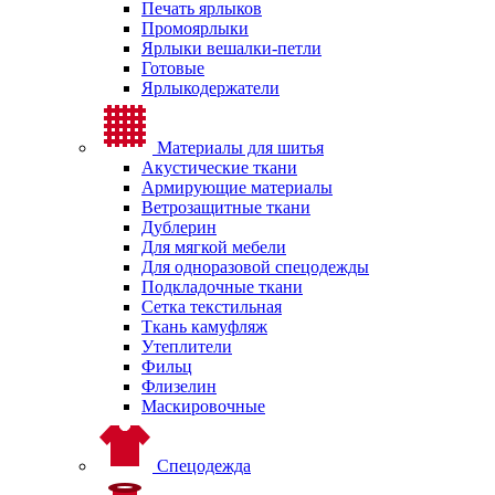
Печать ярлыков
Промоярлыки
Ярлыки вешалки-петли
Готовые
Ярлыкодержатели
Материалы для шитья
Акустические ткани
Армирующие материалы
Ветрозащитные ткани
Дублерин
Для мягкой мебели
Для одноразовой спецодежды
Подкладочные ткани
Сетка текстильная
Ткань камуфляж
Утеплители
Фильц
Флизелин
Маскировочные
Спецодежда