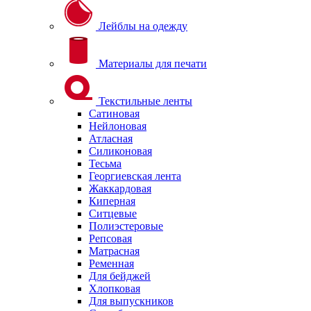
Лейблы на одежду
Материалы для печати
Текстильные ленты
Сатиновая
Нейлоновая
Атласная
Силиконовая
Тесьма
Георгиевская лента
Жаккардовая
Киперная
Ситцевые
Полиэстеровые
Репсовая
Матрасная
Ременная
Для бейджей
Хлопковая
Для выпускников