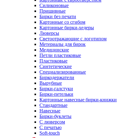
Силиконовые
Пришивные
Бирки без печати
Картонные со сгибом
Картонные бирки-хедеры
Люверсы
Светоотражающие с логотипом
Метериалы для бирок
Медицинские
Петли пластиковые
Пластиковые
Синтетические
Специализированные
Биркодержатели
Вырубные
Бирки-галстуки
Бирки-петельки
Картонные навесные бирки-книжки
Стандартные
Навесные
Бирки-буклеты
С люверсом
С печатью
Soft-touch