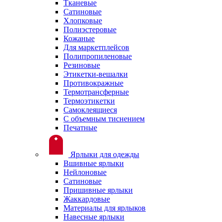
Тканевые
Сатиновые
Хлопковые
Полиэстеровые
Кожаные
Для маркетплейсов
Полипропиленовые
Резиновые
Этикетки-вешалки
Противокражные
Термотрансферные
Термоэтикетки
Самоклеящиеся
С объемным тиснением
Печатные
Ярлыки для одежды
Вшивные ярлыки
Нейлоновые
Сатиновые
Пришивные ярлыки
Жаккардовые
Материалы для ярлыков
Навесные ярлыки