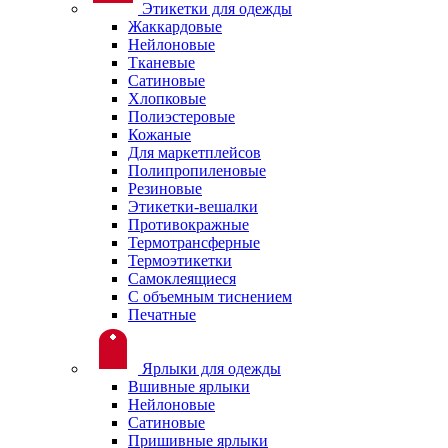
Этикетки для одежды
Жаккардовые
Нейлоновые
Тканевые
Сатиновые
Хлопковые
Полиэстеровые
Кожаные
Для маркетплейсов
Полипропиленовые
Резиновые
Этикетки-вешалки
Противокражные
Термотрансферные
Термоэтикетки
Самоклеящиеся
С объемным тиснением
Печатные
Ярлыки для одежды
Вшивные ярлыки
Нейлоновые
Сатиновые
Пришивные ярлыки