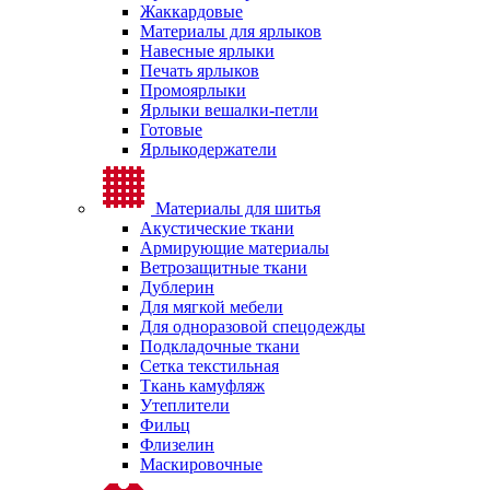
Жаккардовые
Материалы для ярлыков
Навесные ярлыки
Печать ярлыков
Промоярлыки
Ярлыки вешалки-петли
Готовые
Ярлыкодержатели
Материалы для шитья
Акустические ткани
Армирующие материалы
Ветрозащитные ткани
Дублерин
Для мягкой мебели
Для одноразовой спецодежды
Подкладочные ткани
Сетка текстильная
Ткань камуфляж
Утеплители
Фильц
Флизелин
Маскировочные