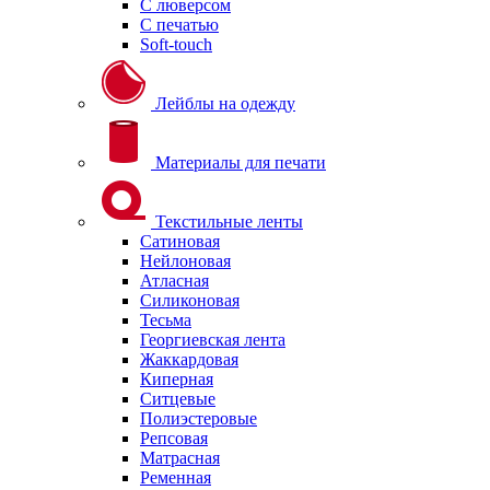
С люверсом
С печатью
Soft-touch
Лейблы на одежду
Материалы для печати
Текстильные ленты
Сатиновая
Нейлоновая
Атласная
Силиконовая
Тесьма
Георгиевская лента
Жаккардовая
Киперная
Ситцевые
Полиэстеровые
Репсовая
Матрасная
Ременная