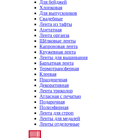
Для бейджей
Хлопковая
Для выпускников
Свадебные
Лента из тафты
Ацетатная
Лента органза
Шёлковые ленты
Капроновая лента
Кружевная лента
Ленты для вышивания
Бархатная лента
Термотрансферная
Клеевая
Праздничная
Декоративная
Лента триколор
Атласная с печатью
Подарочная
Полиэфирная
Лента для строп
Ленты для медалей
Ленты отделочные