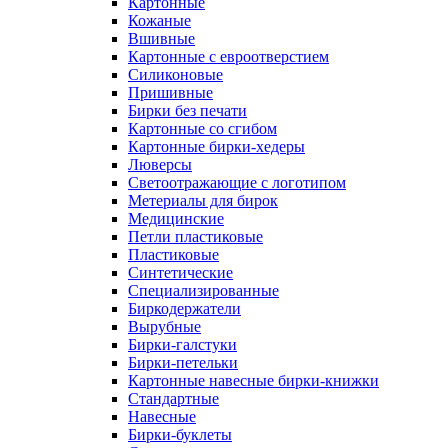
Картонные
Кожаные
Вшивные
Картонные с евроотверстием
Силиконовые
Пришивные
Бирки без печати
Картонные со сгибом
Картонные бирки-хедеры
Люверсы
Светоотражающие с логотипом
Метериалы для бирок
Медицинские
Петли пластиковые
Пластиковые
Синтетические
Специализированные
Биркодержатели
Вырубные
Бирки-галстуки
Бирки-петельки
Картонные навесные бирки-книжки
Стандартные
Навесные
Бирки-буклеты