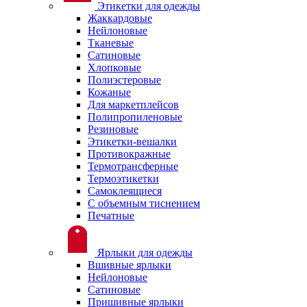
Этикетки для одежды
Жаккардовые
Нейлоновые
Тканевые
Сатиновые
Хлопковые
Полиэстеровые
Кожаные
Для маркетплейсов
Полипропиленовые
Резиновые
Этикетки-вешалки
Противокражные
Термотрансферные
Термоэтикетки
Самоклеящиеся
С объемным тиснением
Печатные
Ярлыки для одежды
Вшивные ярлыки
Нейлоновые
Сатиновые
Пришивные ярлыки