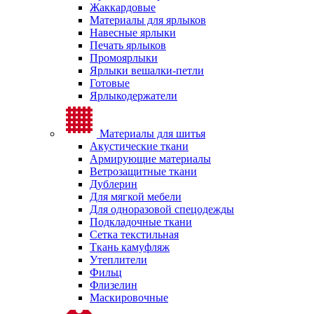
Жаккардовые
Материалы для ярлыков
Навесные ярлыки
Печать ярлыков
Промоярлыки
Ярлыки вешалки-петли
Готовые
Ярлыкодержатели
Материалы для шитья
Акустические ткани
Армирующие материалы
Ветрозащитные ткани
Дублерин
Для мягкой мебели
Для одноразовой спецодежды
Подкладочные ткани
Сетка текстильная
Ткань камуфляж
Утеплители
Фильц
Флизелин
Маскировочные