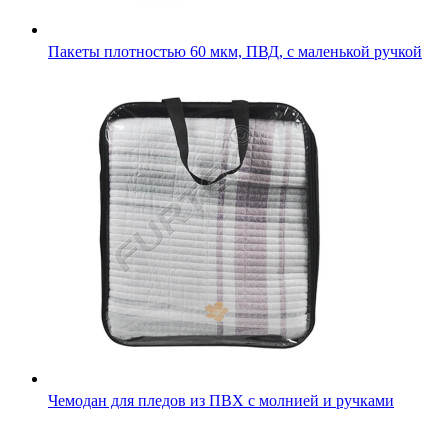
Пакеты плотностью 60 мкм, ПВД, с маленькой ручкой
Чемодан для пледов из ПВХ с молнией и ручками