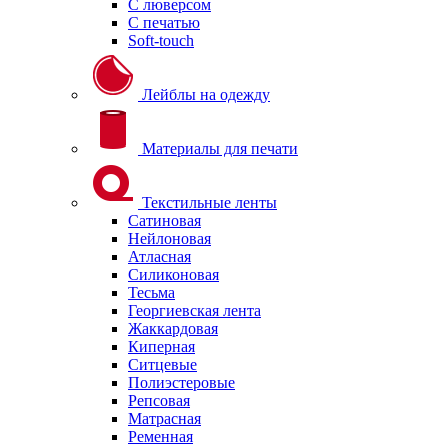
С люверсом
С печатью
Soft-touch
Лейблы на одежду
Материалы для печати
Текстильные ленты
Сатиновая
Нейлоновая
Атласная
Силиконовая
Тесьма
Георгиевская лента
Жаккардовая
Киперная
Ситцевые
Полиэстеровые
Репсовая
Матрасная
Ременная