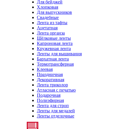
Для бейджей
Хлопковая
Для выпускников
Свадебные
Лента из тафты
Ацетатная
Лента органза
Шёлковые ленты
Капроновая лента
Кружевная лента
Ленты для вышивания
Бархатная лента
Термотрансферная
Клеевая
Праздничная
Декоративная
Лента триколор
Атласная с печатью
Подарочная
Полиэфирная
Лента для строп
Ленты для медалей
Ленты отделочные