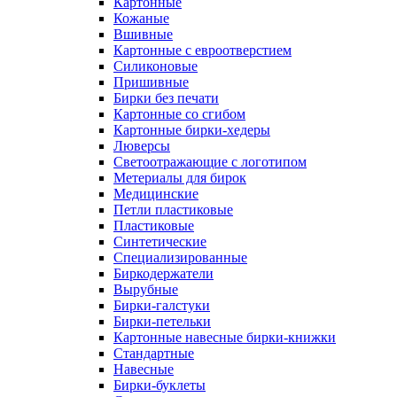
Картонные
Кожаные
Вшивные
Картонные с евроотверстием
Силиконовые
Пришивные
Бирки без печати
Картонные со сгибом
Картонные бирки-хедеры
Люверсы
Светоотражающие с логотипом
Метериалы для бирок
Медицинские
Петли пластиковые
Пластиковые
Синтетические
Специализированные
Биркодержатели
Вырубные
Бирки-галстуки
Бирки-петельки
Картонные навесные бирки-книжки
Стандартные
Навесные
Бирки-буклеты