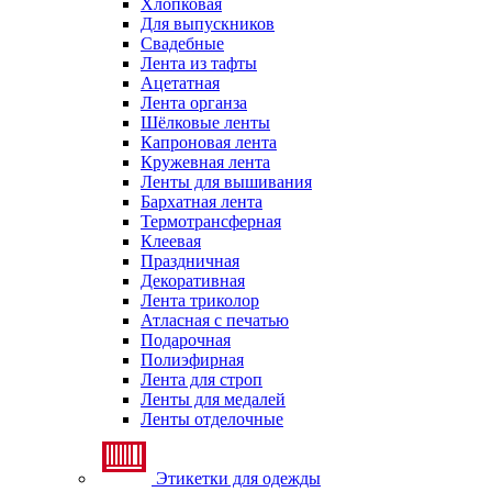
Хлопковая
Для выпускников
Свадебные
Лента из тафты
Ацетатная
Лента органза
Шёлковые ленты
Капроновая лента
Кружевная лента
Ленты для вышивания
Бархатная лента
Термотрансферная
Клеевая
Праздничная
Декоративная
Лента триколор
Атласная с печатью
Подарочная
Полиэфирная
Лента для строп
Ленты для медалей
Ленты отделочные
Этикетки для одежды