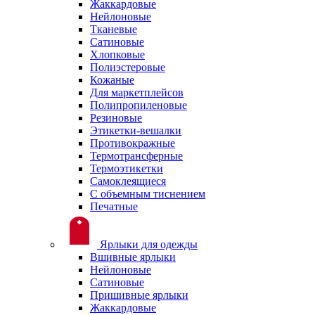
Жаккардовые
Нейлоновые
Тканевые
Сатиновые
Хлопковые
Полиэстеровые
Кожаные
Для маркетплейсов
Полипропиленовые
Резиновые
Этикетки-вешалки
Противокражные
Термотрансферные
Термоэтикетки
Самоклеящиеся
С объемным тиснением
Печатные
Ярлыки для одежды
Вшивные ярлыки
Нейлоновые
Сатиновые
Пришивные ярлыки
Жаккардовые