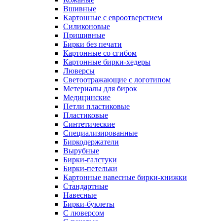
Вшивные
Картонные с евроотверстием
Силиконовые
Пришивные
Бирки без печати
Картонные со сгибом
Картонные бирки-хедеры
Люверсы
Светоотражающие с логотипом
Метериалы для бирок
Медицинские
Петли пластиковые
Пластиковые
Синтетические
Специализированные
Биркодержатели
Вырубные
Бирки-галстуки
Бирки-петельки
Картонные навесные бирки-книжки
Стандартные
Навесные
Бирки-буклеты
С люверсом