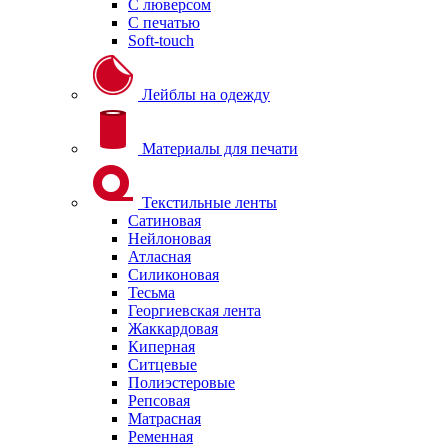
С люверсом
С печатью
Soft-touch
Лейблы на одежду
Материалы для печати
Текстильные ленты
Сатиновая
Нейлоновая
Атласная
Силиконовая
Тесьма
Георгиевская лента
Жаккардовая
Киперная
Ситцевые
Полиэстеровые
Репсовая
Матрасная
Ременная