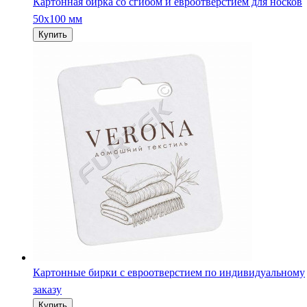
Картонная бирка со сгибом и евроотверстием для носков
50х100 мм
Картонные бирки с евроотверстием по индивидуальному
заказу