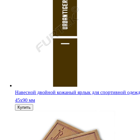
Кожаная бирка с канавкой под пришив