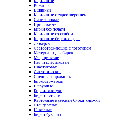
Картонные
Кожаные
Вшивные
Картонные с евроотверстием
Силиконовые
Пришивные
Бирки без печати
Картонные со сгибом
Картонные бирки-хедеры
Люверсы
Светоотражающие с логотипом
Метериалы для бирок
Медицинские
Петли пластиковые
Пластиковые
Синтетические
Специализированные
Биркодержатели
Вырубные
Бирки-галстуки
Бирки-петельки
Картонные навесные бирки-книжки
Стандартные
Навесные
Бирки-буклеты