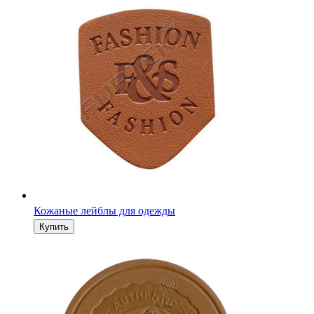
Круглая бирка из кожзаменителя с канавкой под пришив