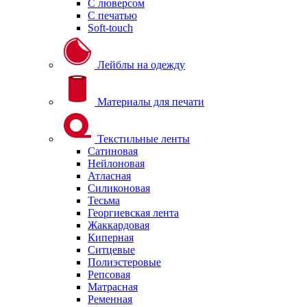
С люверсом
С печатью
Soft-touch
Лейблы на одежду
Материалы для печати
Текстильные ленты
Сатиновая
Нейлоновая
Атласная
Силиконовая
Тесьма
Георгиевская лента
Жаккардовая
Киперная
Ситцевые
Полиэстеровые
Репсовая
Матрасная
Ременная