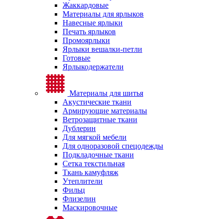
Жаккардовые
Материалы для ярлыков
Навесные ярлыки
Печать ярлыков
Промоярлыки
Ярлыки вешалки-петли
Готовые
Ярлыкодержатели
Материалы для шитья
Акустические ткани
Армирующие материалы
Ветрозащитные ткани
Дублерин
Для мягкой мебели
Для одноразовой спецодежды
Подкладочные ткани
Сетка текстильная
Ткань камуфляж
Утеплители
Фильц
Флизелин
Маскировочные