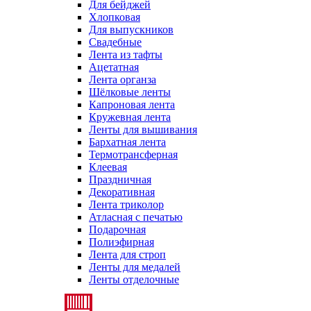
Для бейджей
Хлопковая
Для выпускников
Свадебные
Лента из тафты
Ацетатная
Лента органза
Шёлковые ленты
Капроновая лента
Кружевная лента
Ленты для вышивания
Бархатная лента
Термотрансферная
Клеевая
Праздничная
Декоративная
Лента триколор
Атласная с печатью
Подарочная
Полиэфирная
Лента для строп
Ленты для медалей
Ленты отделочные