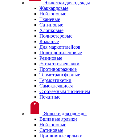
Этикетки для одежды
Жаккардовые
Нейлоновые
Тканевые
Сатиновые
Хлопковые
Полиэстеровые
Кожаные
Для маркетплейсов
Полипропиленовые
Резиновые
Этикетки-вешалки
Противокражные
Термотрансферные
Термоэтикетки
Самоклеящиеся
С объемным тиснением
Печатные
Ярлыки для одежды
Вшивные ярлыки
Нейлоновые
Сатиновые
Пришивные ярлыки