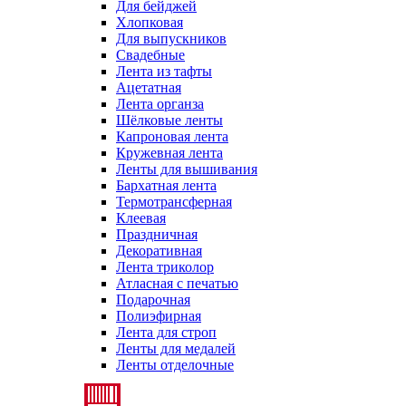
Для бейджей
Хлопковая
Для выпускников
Свадебные
Лента из тафты
Ацетатная
Лента органза
Шёлковые ленты
Капроновая лента
Кружевная лента
Ленты для вышивания
Бархатная лента
Термотрансферная
Клеевая
Праздничная
Декоративная
Лента триколор
Атласная с печатью
Подарочная
Полиэфирная
Лента для строп
Ленты для медалей
Ленты отделочные