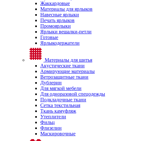
Жаккардовые
Материалы для ярлыков
Навесные ярлыки
Печать ярлыков
Промоярлыки
Ярлыки вешалки-петли
Готовые
Ярлыкодержатели
Материалы для шитья
Акустические ткани
Армирующие материалы
Ветрозащитные ткани
Дублерин
Для мягкой мебели
Для одноразовой спецодежды
Подкладочные ткани
Сетка текстильная
Ткань камуфляж
Утеплители
Фильц
Флизелин
Маскировочные