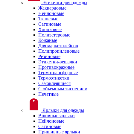
Этикетки для одежды
Жаккардовые
Нейлоновые
Тканевые
Сатиновые
Хлопковые
Полиэстеровые
Кожаные
Для маркетплейсов
Полипропиленовые
Резиновые
Этикетки-вешалки
Противокражные
Термотрансферные
Термоэтикетки
Самоклеящиеся
С объемным тиснением
Печатные
Ярлыки для одежды
Вшивные ярлыки
Нейлоновые
Сатиновые
Пришивные ярлыки