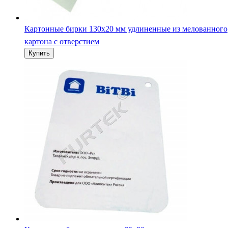
Картонные бирки навесные 60х80 мм со округлением угл
сверлением отверстия