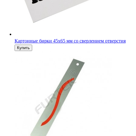
Картонные бирки 130х20 мм удлиненные из мелованного
картона с отверстием