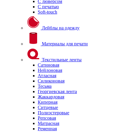
С люверсом
С печатью
Soft-touch
Лейблы на одежду
Материалы для печати
Текстильные ленты
Сатиновая
Нейлоновая
Атласная
Силиконовая
Тесьма
Георгиевская лента
Жаккардовая
Киперная
Ситцевые
Полиэстеровые
Репсовая
Матрасная
Ременная