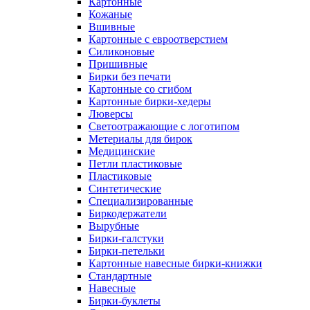
Картонные
Кожаные
Вшивные
Картонные с евроотверстием
Силиконовые
Пришивные
Бирки без печати
Картонные со сгибом
Картонные бирки-хедеры
Люверсы
Светоотражающие с логотипом
Метериалы для бирок
Медицинские
Петли пластиковые
Пластиковые
Синтетические
Специализированные
Биркодержатели
Вырубные
Бирки-галстуки
Бирки-петельки
Картонные навесные бирки-книжки
Стандартные
Навесные
Бирки-буклеты