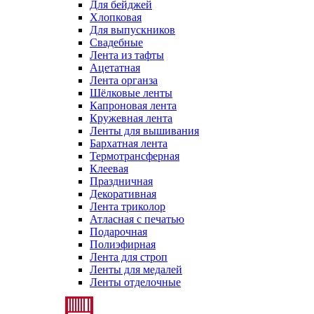
Для бейджей
Хлопковая
Для выпускников
Свадебные
Лента из тафты
Ацетатная
Лента органза
Шёлковые ленты
Капроновая лента
Кружевная лента
Ленты для вышивания
Бархатная лента
Термотрансферная
Клеевая
Праздничная
Декоративная
Лента триколор
Атласная с печатью
Подарочная
Полиэфирная
Лента для строп
Ленты для медалей
Ленты отделочные