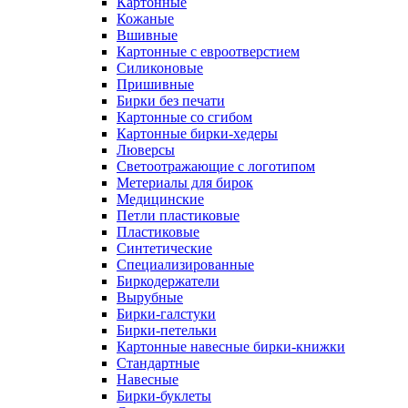
Картонные
Кожаные
Вшивные
Картонные с евроотверстием
Силиконовые
Пришивные
Бирки без печати
Картонные со сгибом
Картонные бирки-хедеры
Люверсы
Светоотражающие с логотипом
Метериалы для бирок
Медицинские
Петли пластиковые
Пластиковые
Синтетические
Специализированные
Биркодержатели
Вырубные
Бирки-галстуки
Бирки-петельки
Картонные навесные бирки-книжки
Стандартные
Навесные
Бирки-буклеты