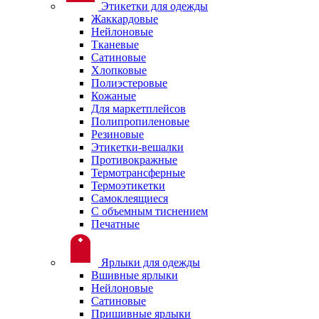
Этикетки для одежды
Жаккардовые
Нейлоновые
Тканевые
Сатиновые
Хлопковые
Полиэстеровые
Кожаные
Для маркетплейсов
Полипропиленовые
Резиновые
Этикетки-вешалки
Противокражные
Термотрансферные
Термоэтикетки
Самоклеящиеся
С объемным тиснением
Печатные
Ярлыки для одежды
Вшивные ярлыки
Нейлоновые
Сатиновые
Пришивные ярлыки