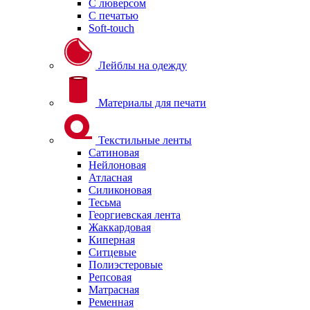
С люверсом
С печатью
Soft-touch
Лейблы на одежду
Материалы для печати
Текстильные ленты
Сатиновая
Нейлоновая
Атласная
Силиконовая
Тесьма
Георгиевская лента
Жаккардовая
Киперная
Ситцевые
Полиэстеровые
Репсовая
Матрасная
Ременная