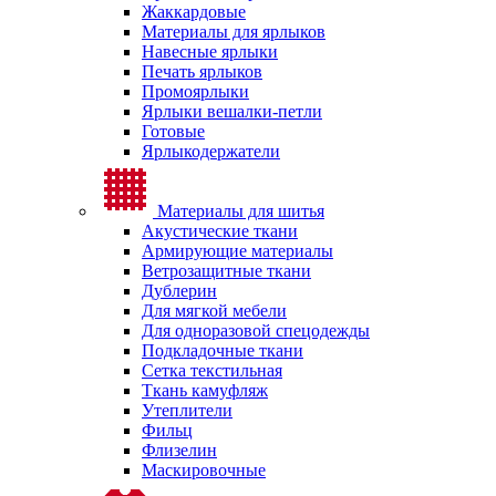
Жаккардовые
Материалы для ярлыков
Навесные ярлыки
Печать ярлыков
Промоярлыки
Ярлыки вешалки-петли
Готовые
Ярлыкодержатели
Материалы для шитья
Акустические ткани
Армирующие материалы
Ветрозащитные ткани
Дублерин
Для мягкой мебели
Для одноразовой спецодежды
Подкладочные ткани
Сетка текстильная
Ткань камуфляж
Утеплители
Фильц
Флизелин
Маскировочные