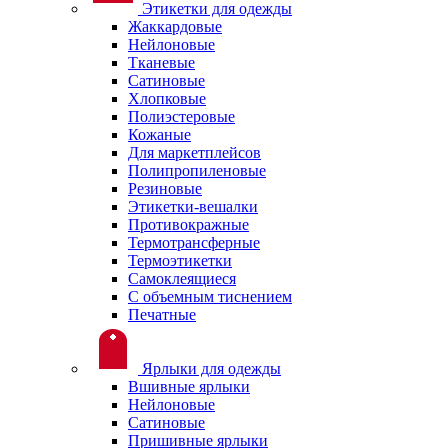
Этикетки для одежды
Жаккардовые
Нейлоновые
Тканевые
Сатиновые
Хлопковые
Полиэстеровые
Кожаные
Для маркетплейсов
Полипропиленовые
Резиновые
Этикетки-вешалки
Противокражные
Термотрансферные
Термоэтикетки
Самоклеящиеся
С объемным тиснением
Печатные
Ярлыки для одежды
Вшивные ярлыки
Нейлоновые
Сатиновые
Пришивные ярлыки