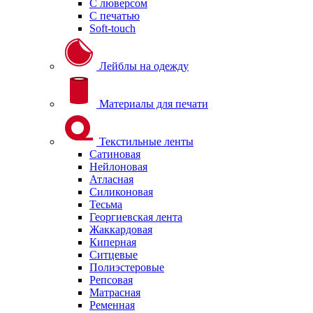
С люверсом
С печатью
Soft-touch
Лейблы на одежду
Материалы для печати
Текстильные ленты
Сатиновая
Нейлоновая
Атласная
Силиконовая
Тесьма
Георгиевская лента
Жаккардовая
Киперная
Ситцевые
Полиэстеровые
Репсовая
Матрасная
Ременная