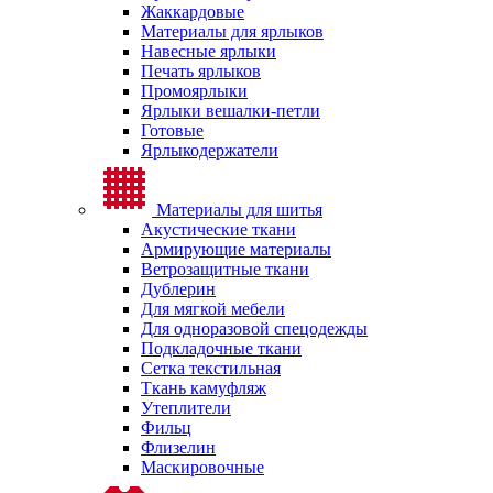
Жаккардовые
Материалы для ярлыков
Навесные ярлыки
Печать ярлыков
Промоярлыки
Ярлыки вешалки-петли
Готовые
Ярлыкодержатели
Материалы для шитья
Акустические ткани
Армирующие материалы
Ветрозащитные ткани
Дублерин
Для мягкой мебели
Для одноразовой спецодежды
Подкладочные ткани
Сетка текстильная
Ткань камуфляж
Утеплители
Фильц
Флизелин
Маскировочные