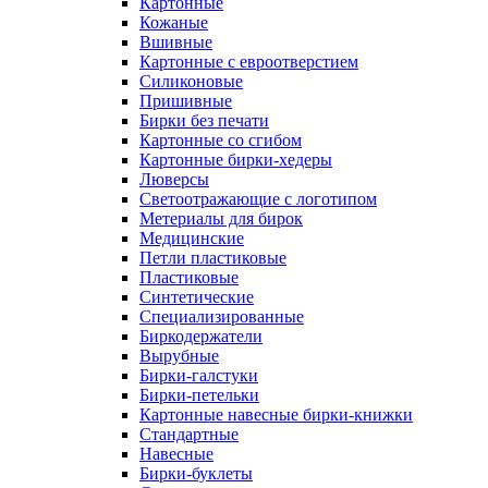
Картонные
Кожаные
Вшивные
Картонные с евроотверстием
Силиконовые
Пришивные
Бирки без печати
Картонные со сгибом
Картонные бирки-хедеры
Люверсы
Светоотражающие с логотипом
Метериалы для бирок
Медицинские
Петли пластиковые
Пластиковые
Синтетические
Специализированные
Биркодержатели
Вырубные
Бирки-галстуки
Бирки-петельки
Картонные навесные бирки-книжки
Стандартные
Навесные
Бирки-буклеты