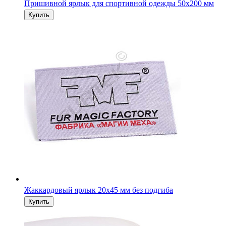
Пришивной ярлык для спортивной одежды 50х200 мм
Жаккардовый ярлык 20х45 мм без подгиба