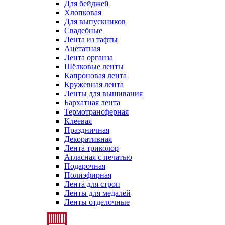
Для бейджей
Хлопковая
Для выпускников
Свадебные
Лента из тафты
Ацетатная
Лента органза
Шёлковые ленты
Капроновая лента
Кружевная лента
Ленты для вышивания
Бархатная лента
Термотрансферная
Клеевая
Праздничная
Декоративная
Лента триколор
Атласная с печатью
Подарочная
Полиэфирная
Лента для строп
Ленты для медалей
Ленты отделочные