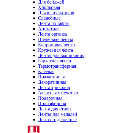
Для бейджей
Хлопковая
Для выпускников
Свадебные
Лента из тафты
Ацетатная
Лента органза
Шёлковые ленты
Капроновая лента
Кружевная лента
Ленты для вышивания
Бархатная лента
Термотрансферная
Клеевая
Праздничная
Декоративная
Лента триколор
Атласная с печатью
Подарочная
Полиэфирная
Лента для строп
Ленты для медалей
Ленты отделочные