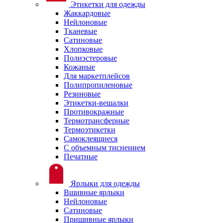
Этикетки для одежды
Жаккардовые
Нейлоновые
Тканевые
Сатиновые
Хлопковые
Полиэстеровые
Кожаные
Для маркетплейсов
Полипропиленовые
Резиновые
Этикетки-вешалки
Противокражные
Термотрансферные
Термоэтикетки
Самоклеящиеся
С объемным тиснением
Печатные
Ярлыки для одежды
Вшивные ярлыки
Нейлоновые
Сатиновые
Пришивные ярлыки