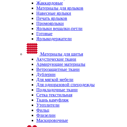
Жаккардовые
Материалы для ярлыков
Навесные ярлыки
Печать ярлыков
Промоярлыки
Ярлыки вешалки-петли
Готовые
Ярлыкодержатели
Материалы для шитья
Акустические ткани
Армирующие материалы
Ветрозащитные ткани
Дублерин
Для мягкой мебели
Для одноразовой спецодежды
Подкладочные ткани
Сетка текстильная
Ткань камуфляж
Утеплители
Фильц
Флизелин
Маскировочные