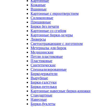
Картонные
Кожаные
Вшивные
Картонные с евроотверстием
Силиконовые
Пришивные
Бирки без печати
Картонные со сгибом
Картонные бирки-хедеры
Люверсы
Светоотражающие с логотипом
Метериалы для бирок
Медицинские
Петли пластиковые
Пластиковые
Синтетические
Специализированные
Биркодержатели
Вырубные
Бирки-галстуки
Бирки-петельки
Картонные навесные бирки-книжки
Стандартные
Навесные
Бирки-буклеты