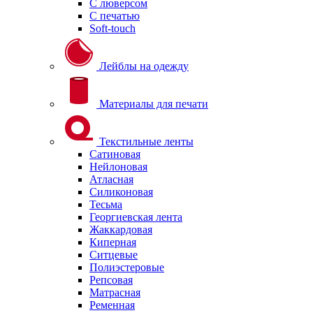
С люверсом
С печатью
Soft-touch
Лейблы на одежду
Материалы для печати
Текстильные ленты
Сатиновая
Нейлоновая
Атласная
Силиконовая
Тесьма
Георгиевская лента
Жаккардовая
Киперная
Ситцевые
Полиэстеровые
Репсовая
Матрасная
Ременная