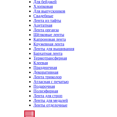
Для бейджей
Хлопковая
Для выпускников
Свадебные
Лента из тафты
Ацетатная
Лента органза
Шёлковые ленты
Капроновая лента
Кружевная лента
Ленты для вышивания
Бархатная лента
Термотрансферная
Клеевая
Праздничная
Декоративная
Лента триколор
Атласная с печатью
Подарочная
Полиэфирная
Лента для строп
Ленты для медалей
Ленты отделочные