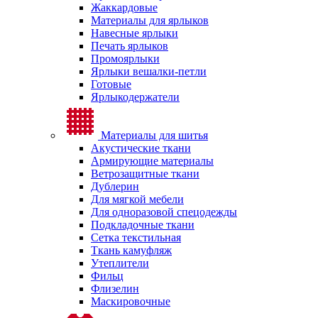
Жаккардовые
Материалы для ярлыков
Навесные ярлыки
Печать ярлыков
Промоярлыки
Ярлыки вешалки-петли
Готовые
Ярлыкодержатели
Материалы для шитья
Акустические ткани
Армирующие материалы
Ветрозащитные ткани
Дублерин
Для мягкой мебели
Для одноразовой спецодежды
Подкладочные ткани
Сетка текстильная
Ткань камуфляж
Утеплители
Фильц
Флизелин
Маскировочные