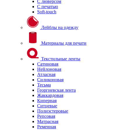
С люверсом
С печатью
Soft-touch
Лейблы на одежду
Материалы для печати
Текстильные ленты
Сатиновая
Нейлоновая
Атласная
Силиконовая
Тесьма
Георгиевская лента
Жаккардовая
Киперная
Ситцевые
Полиэстеровые
Репсовая
Матрасная
Ременная