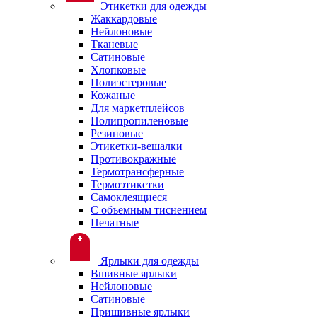
Этикетки для одежды
Жаккардовые
Нейлоновые
Тканевые
Сатиновые
Хлопковые
Полиэстеровые
Кожаные
Для маркетплейсов
Полипропиленовые
Резиновые
Этикетки-вешалки
Противокражные
Термотрансферные
Термоэтикетки
Самоклеящиеся
С объемным тиснением
Печатные
Ярлыки для одежды
Вшивные ярлыки
Нейлоновые
Сатиновые
Пришивные ярлыки