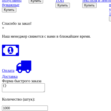
полуглянец
ТОП
текстиля и лент
б
бумажные
п
у
1
Спасибо за заказ!
×
Наш менеджер свяжется с вами в ближайшее время.
Оплата
Доставка
Форма быстрого заказа
Количество (штук):