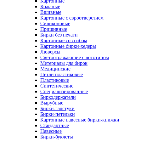
Картонные
Кожаные
Вшивные
Картонные с евроотверстием
Силиконовые
Пришивные
Бирки без печати
Картонные со сгибом
Картонные бирки-хедеры
Люверсы
Светоотражающие с логотипом
Метериалы для бирок
Медицинские
Петли пластиковые
Пластиковые
Синтетические
Специализированные
Биркодержатели
Вырубные
Бирки-галстуки
Бирки-петельки
Картонные навесные бирки-книжки
Стандартные
Навесные
Бирки-буклеты