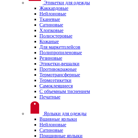
Этикетки для одежды
Жаккардовые
Нейлоновые
Тканевые
Сатиновые
Хлопковые
Полиэстеровые
Кожаные
Для маркетплейсов
Полипропиленовые
Резиновые
Этикетки-вешалки
Противокражные
Термотрансферные
Термоэтикетки
Самоклеящиеся
С объемным тиснением
Печатные
Ярлыки для одежды
Вшивные ярлыки
Нейлоновые
Сатиновые
Пришивные ярлыки