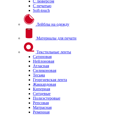
С люверсом
С печатью
Soft-touch
Лейблы на одежду
Материалы для печати
Текстильные ленты
Сатиновая
Нейлоновая
Атласная
Силиконовая
Тесьма
Георгиевская лента
Жаккардовая
Киперная
Ситцевые
Полиэстеровые
Репсовая
Матрасная
Ременная