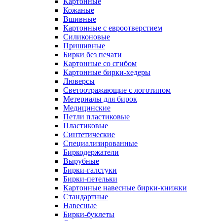
Картонные
Кожаные
Вшивные
Картонные с евроотверстием
Силиконовые
Пришивные
Бирки без печати
Картонные со сгибом
Картонные бирки-хедеры
Люверсы
Светоотражающие с логотипом
Метериалы для бирок
Медицинские
Петли пластиковые
Пластиковые
Синтетические
Специализированные
Биркодержатели
Вырубные
Бирки-галстуки
Бирки-петельки
Картонные навесные бирки-книжки
Стандартные
Навесные
Бирки-буклеты