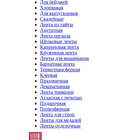
Для бейджей
Хлопковая
Для выпускников
Свадебные
Лента из тафты
Ацетатная
Лента органза
Шёлковые ленты
Капроновая лента
Кружевная лента
Ленты для вышивания
Бархатная лента
Термотрансферная
Клеевая
Праздничная
Декоративная
Лента триколор
Атласная с печатью
Подарочная
Полиэфирная
Лента для строп
Ленты для медалей
Ленты отделочные