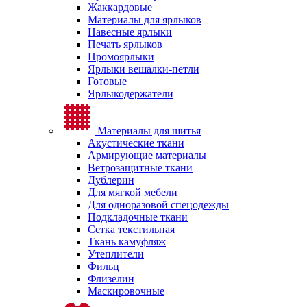
Жаккардовые
Материалы для ярлыков
Навесные ярлыки
Печать ярлыков
Промоярлыки
Ярлыки вешалки-петли
Готовые
Ярлыкодержатели
Материалы для шитья
Акустические ткани
Армирующие материалы
Ветрозащитные ткани
Дублерин
Для мягкой мебели
Для одноразовой спецодежды
Подкладочные ткани
Сетка текстильная
Ткань камуфляж
Утеплители
Фильц
Флизелин
Маскировочные