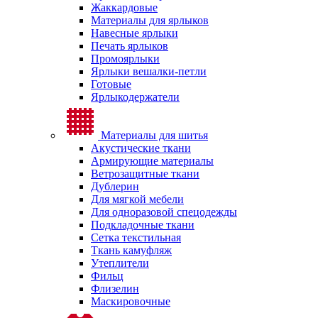
Жаккардовые
Материалы для ярлыков
Навесные ярлыки
Печать ярлыков
Промоярлыки
Ярлыки вешалки-петли
Готовые
Ярлыкодержатели
Материалы для шитья
Акустические ткани
Армирующие материалы
Ветрозащитные ткани
Дублерин
Для мягкой мебели
Для одноразовой спецодежды
Подкладочные ткани
Сетка текстильная
Ткань камуфляж
Утеплители
Фильц
Флизелин
Маскировочные