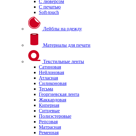
С люверсом
С печатью
Soft-touch
Лейблы на одежду
Материалы для печати
Текстильные ленты
Сатиновая
Нейлоновая
Атласная
Силиконовая
Тесьма
Георгиевская лента
Жаккардовая
Киперная
Ситцевые
Полиэстеровые
Репсовая
Матрасная
Ременная