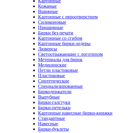
Картонные
Кожаные
Вшивные
Картонные с евроотверстием
Силиконовые
Пришивные
Бирки без печати
Картонные со сгибом
Картонные бирки-хедеры
Люверсы
Светоотражающие с логотипом
Метериалы для бирок
Медицинские
Петли пластиковые
Пластиковые
Синтетические
Специализированные
Биркодержатели
Вырубные
Бирки-галстуки
Бирки-петельки
Картонные навесные бирки-книжки
Стандартные
Навесные
Бирки-буклеты