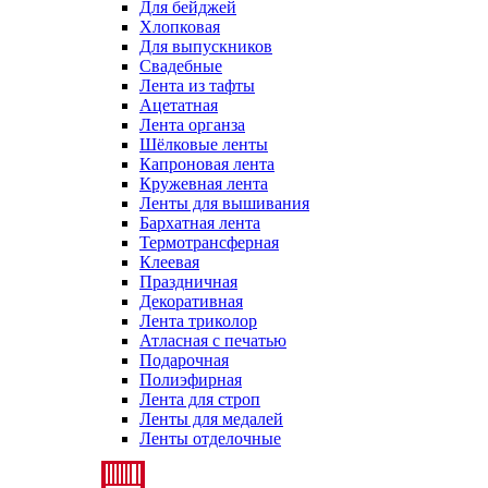
Для бейджей
Хлопковая
Для выпускников
Свадебные
Лента из тафты
Ацетатная
Лента органза
Шёлковые ленты
Капроновая лента
Кружевная лента
Ленты для вышивания
Бархатная лента
Термотрансферная
Клеевая
Праздничная
Декоративная
Лента триколор
Атласная с печатью
Подарочная
Полиэфирная
Лента для строп
Ленты для медалей
Ленты отделочные