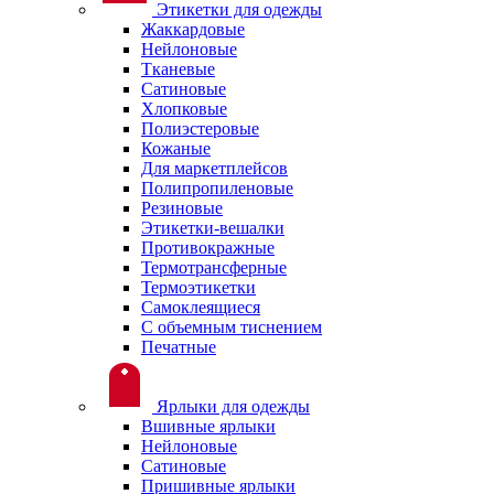
Этикетки для одежды
Жаккардовые
Нейлоновые
Тканевые
Сатиновые
Хлопковые
Полиэстеровые
Кожаные
Для маркетплейсов
Полипропиленовые
Резиновые
Этикетки-вешалки
Противокражные
Термотрансферные
Термоэтикетки
Самоклеящиеся
С объемным тиснением
Печатные
Ярлыки для одежды
Вшивные ярлыки
Нейлоновые
Сатиновые
Пришивные ярлыки