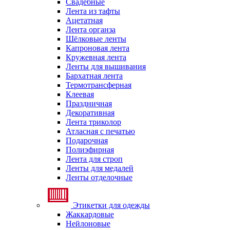
Свадебные
Лента из тафты
Ацетатная
Лента органза
Шёлковые ленты
Капроновая лента
Кружевная лента
Ленты для вышивания
Бархатная лента
Термотрансферная
Клеевая
Праздничная
Декоративная
Лента триколор
Атласная с печатью
Подарочная
Полиэфирная
Лента для строп
Ленты для медалей
Ленты отделочные
Этикетки для одежды
Жаккардовые
Нейлоновые