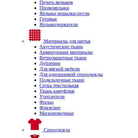
Печать ярлыков
Промоярлыки
Ярлыки вешалки-петли
Готовые
Ярлыкодержатели
Материалы для шитья
Акустические ткани
Армирующие материалы
Ветрозащитные ткани
Дублерин
Для мягкой мебели
Для одноразовой спецодежды
Подкладочные ткани
Сетка текстильная
Ткань камуфляж
Утеплители
Фильц
Флизелин
Маскировочные
Спецодежда