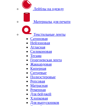
Лейблы на одежду
Материалы для печати
Текстильные ленты
Сатиновая
Нейлоновая
Атласная
Силиконовая
Тесьма
Георгиевская лента
Жаккардовая
Киперная
Ситцевые
Полиэстеровые
Репсовая
Матрасная
Ременная
Для бейджей
Хлопковая
Для выпускников