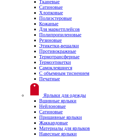
Тканевые
Сатиновые
Хлопковые
Полиэстеровые
Кожаные
Для маркетплейсов
Полипропиленовые
Резиновые
Этикетки-вешалки
Противокражные
Термотрансферные
Термоэтикетки
Самоклеящиеся
С объемным тиснением
Печатные
Ярлыки для одежды
Вшивные ярлыки
Нейлоновые
Сатиновые
Пришивные ярлыки
Жаккардовые
Материалы для ярлыков
Навесные ярлыки