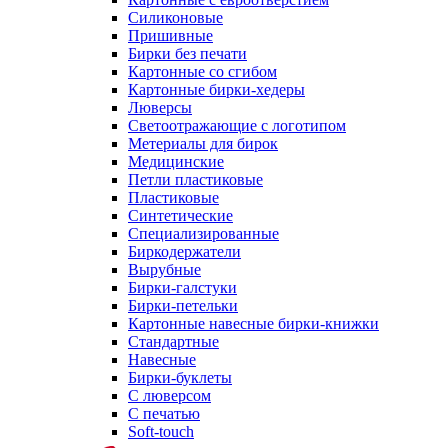
Силиконовые
Пришивные
Бирки без печати
Картонные со сгибом
Картонные бирки-хедеры
Люверсы
Светоотражающие с логотипом
Метериалы для бирок
Медицинские
Петли пластиковые
Пластиковые
Синтетические
Специализированные
Биркодержатели
Вырубные
Бирки-галстуки
Бирки-петельки
Картонные навесные бирки-книжки
Стандартные
Навесные
Бирки-буклеты
С люверсом
С печатью
Soft-touch