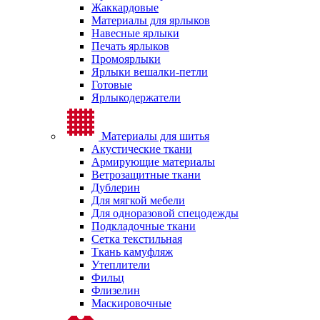
Жаккардовые
Материалы для ярлыков
Навесные ярлыки
Печать ярлыков
Промоярлыки
Ярлыки вешалки-петли
Готовые
Ярлыкодержатели
Материалы для шитья
Акустические ткани
Армирующие материалы
Ветрозащитные ткани
Дублерин
Для мягкой мебели
Для одноразовой спецодежды
Подкладочные ткани
Сетка текстильная
Ткань камуфляж
Утеплители
Фильц
Флизелин
Маскировочные