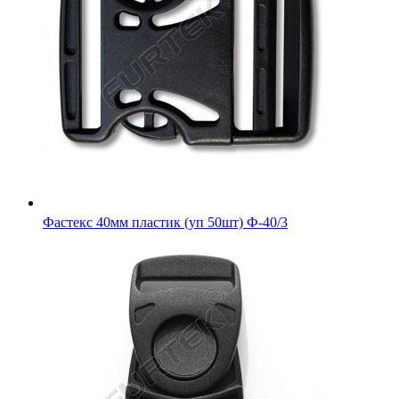
Фастекс 40мм пластик (уп 50шт) Ф-40/3