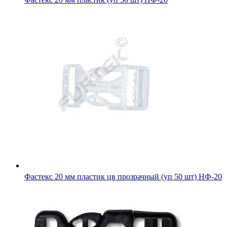
Фастекс 20 мм пластик цв прозрачный (уп 50 шт) НФ-20