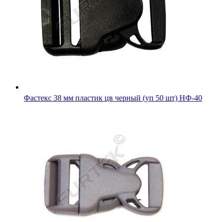
Фастекс 38 мм пластик цв черный (уп 50 шт) НФ-40