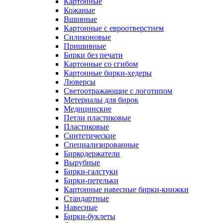
Картонные
Кожаные
Вшивные
Картонные с евроотверстием
Силиконовые
Пришивные
Бирки без печати
Картонные со сгибом
Картонные бирки-хедеры
Люверсы
Светоотражающие с логотипом
Метериалы для бирок
Медицинские
Петли пластиковые
Пластиковые
Синтетические
Специализированные
Биркодержатели
Вырубные
Бирки-галстуки
Бирки-петельки
Картонные навесные бирки-книжки
Стандартные
Навесные
Бирки-буклеты