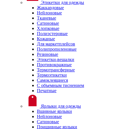
Этикетки для одежды
Жаккардовые
Нейлоновые
Тканевые
Сатиновые
Хлопковые
Полиэстеровые
Кожаные
Для маркетплейсов
Полипропиленовые
Резиновые
Этикетки-вешалки
Противокражные
Термотрансферные
Термоэтикетки
Самоклеящиеся
С объемным тиснением
Печатные
Ярлыки для одежды
Вшивные ярлыки
Нейлоновые
Сатиновые
Пришивные ярлыки