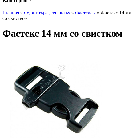
Ваш город:
?
Главная
»
Фурнитура для шитья
»
Фастексы
»
Фастекс 14 мм
со свистком
Фастекс 14 мм со свистком