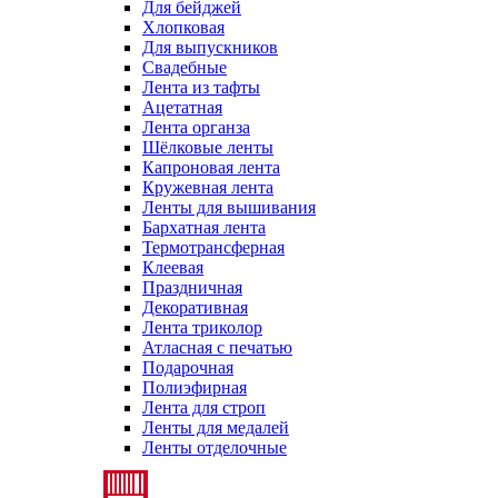
Для бейджей
Хлопковая
Для выпускников
Свадебные
Лента из тафты
Ацетатная
Лента органза
Шёлковые ленты
Капроновая лента
Кружевная лента
Ленты для вышивания
Бархатная лента
Термотрансферная
Клеевая
Праздничная
Декоративная
Лента триколор
Атласная с печатью
Подарочная
Полиэфирная
Лента для строп
Ленты для медалей
Ленты отделочные