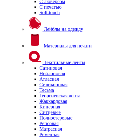
С люверсом
С печатью
Soft-touch
Лейблы на одежду
Материалы для печати
Текстильные ленты
Сатиновая
Нейлоновая
Атласная
Силиконовая
Тесьма
Георгиевская лента
Жаккардовая
Киперная
Ситцевые
Полиэстеровые
Репсовая
Матрасная
Ременная