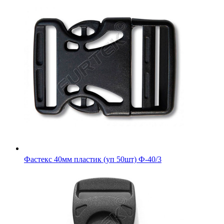
Фастекс 40мм пластик (уп 50шт) Ф-40/3