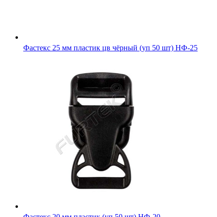
Фастекс 25 мм пластик цв чёрный (уп 50 шт) НФ-25
Фастекс 20 мм пластик (уп 50 шт) НФ-20